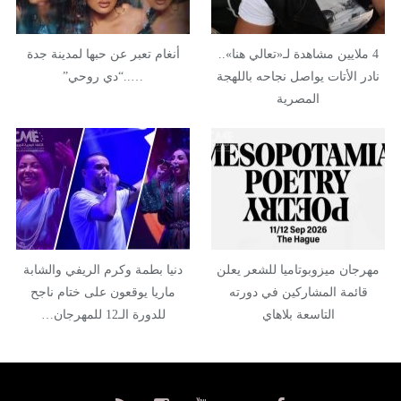
4 ملايين مشاهدة لـ«تعالي هنا»..
أنغام تعبر عن حبها لمدينة جدة
نادر الأتات يواصل نجاحه باللهجة
…..“دي روحي”
المصرية
مهرجان ميزوبوتاميا للشعر يعلن
دنيا بطمة وكرم الريفي والشابة
قائمة المشاركين في دورته
ماريا يوقعون على ختام ناجح
التاسعة بلاهاي
للدورة الـ12 للمهرجان…