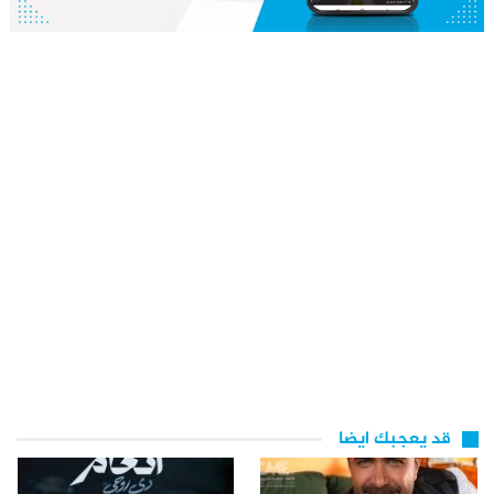
قد يعجبك ايضا