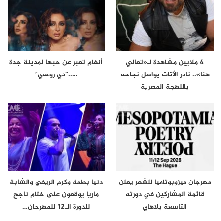
4 ملايين مشاهدة لـ«تعالي
أنغام تعبر عن حبها لمدينة جدة
هنا».. نادر الأتات يواصل نجاحه
…..“دي روحي”
باللهجة المصرية
مهرجان ميزوبوتاميا للشعر يعلن
دنيا بطمة وكرم الريفي والشابة
قائمة المشاركين في دورته
ماريا يوقعون على ختام ناجح
التاسعة بلاهاي
للدورة الـ12 للمهرجان…