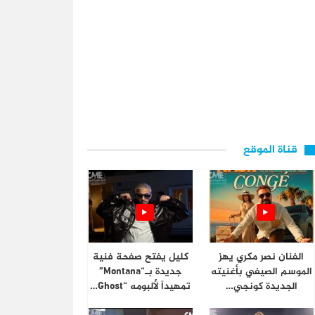
قناة الموقع
الفنان نصر مكري يهز
كليل يفتح صفحة فنية
الموسم الصيفي بأغنيته
جديدة بـ“Montana”
الجديدة كونجي…
تمهيداً لألبومه “Ghost…