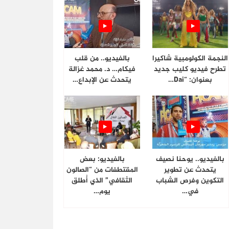
النجمة الكولومبية شاكيرا
بالفيديو.. من قلب
تطرح فيديو كليب جديد
فيكام… د. محمد غزالة
بعنوان: “Dai…
يتحدث عن الإبداع…
بالفيديو.. يوحنا نصيف
بالفيديو: بعض
يتحدث عن تطوير
المقتطفات من “الصالون
التكوين وفرص الشباب
الثقافي” الذي أُطلق
في…
يوم…