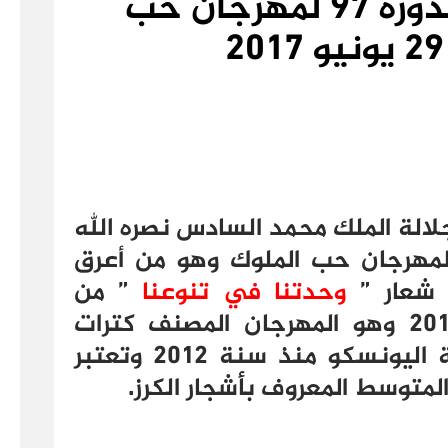
انفا بالدار البيضاء لدورة 97 لمهرجان حب
لالة الملك محمد السادس نصره الله
ظم مدينة صفرو الدورة 97 لمهرجان حب الملوك وهو من أعرق
 شعار ”
وحدتنا في تنوعنا
” من
6 يوليو الى يوم 11 يوليو 2017 وهو المهرجان المصنف كترات
انساني لامادي من قبل منظمة اليونسكو منذ سنة 2012 وتعتبر
توسط المعروف بأشجار الكرز.