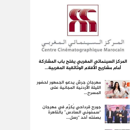
المركز السينمائي المغربي يفتح باب المشاركة
أمام مشاريع الأفلام الوثائقية المغربية…
مهرجان جرش يدعو الجمهور لحضور
الليلة الأردنية المجانية على
المسرح…
جورج قرداحي يُكرَّم في مهرجان
“سمفوني السادس” بالقاهرة
بصفته أحد “رسل…