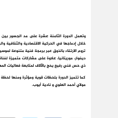
وتعمل الدورة الثامنة عشرة على مد الجسور بين ال
خلال إدماجها في الحركية الاقتصادية والثقافية والبي
تروم الارتقاء بالذوق عبر برمجة فنية متنوعة لموسيقى
ديفوار، موريتانيا، علاوة على مشاركات متميزة لف
ذي حس فني رفيع يحج بالآلاف لمتابعة فعاليات المه
كما تتميز الدورة بلحظات قوية ومؤثرة ومنها لحظة ا
مولاي أحمد العلوي
و
نادية أيوب
.