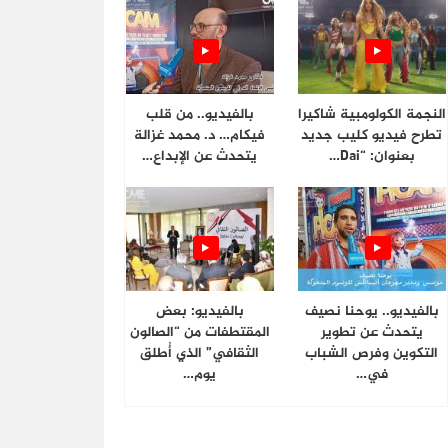
النجمة الكولومبية شاكيرا
بالفيديو.. من قلب
تطرح فيديو كليب جديد
فيكام… د. محمد غزالة
بعنوان: “Dai…
يتحدث عن الإبداع…
بالفيديو.. يوحنا نصيف
بالفيديو: بعض
يتحدث عن تطوير
المقتطفات من “الصالون
التكوين وفرص الشباب
الثقافي” الذي أُطلق
في…
يوم…