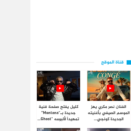
قناة الموقع
الفنان نصر مكري يهز
كليل يفتح صفحة فنية
الموسم الصيفي بأغنيته
جديدة بـ“Montana”
الجديدة كونجي…
تمهيداً لألبومه “Ghost…