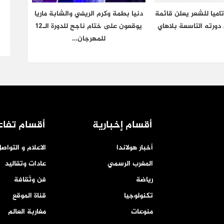
اميا للشعر يعلن قائمة
دنيا بطمة وكرم الريفي والشابة ماريا
دورته التاسعة بلاهاي
يوقعون على ختام ناجح للدورة الـ12
للمهرجان…
أقسام إخبارية
أقسام تفاع
أخبار هولاندا
الاعلام و التواص
المغرب الرسمي
عادات وتقاليد
رياضة
فن وثقافة
تكنولوجيا
قناة الموقع
منوعات
مغاربة العالم