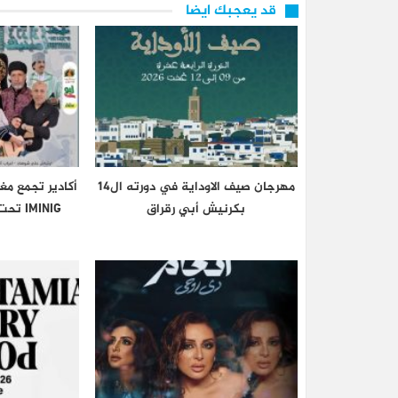
قد يعجبك ايضا
مهرجان صيف الاوداية في دورته ال14
أكادير تجمع مغ
بكرنيش أبي رقراق
IMINIG