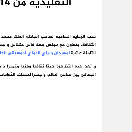
التقليدية من 14إلى 18 يوليوز 2017
تحت الرعاية السامية لصاحب الجلالة الملك محمد 
الثقافة، بتعاون مع مجلس جهة فاس مكناس و جما
الثامنة عشرة
لمهرجان وليلي الدولي لموسيقى العال
و تعد هذه التظاهرة حدثا ثقافيا وفنيا متميزا د
الجمالي بين فناني العالم، و جسرا لمختلف الثقافا