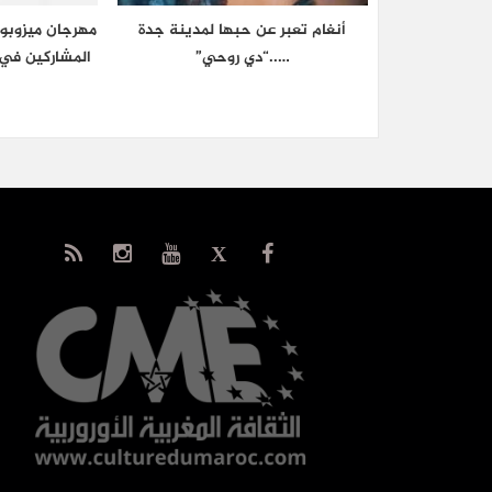
أنغام تعبر عن حبها لمدينة جدة
مهرجان ميزوبوت
…..“دي روحي”
المشاركين في 