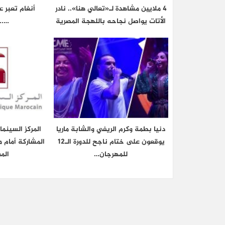
4 ملايين مشاهدة لـ«تعالي هنا».. نادر
أنغام تعبر 
الأتات يواصل نجاحه باللهجة المصرية
…..
دنيا بطمة وكرم الريفي والشابة ماريا
المركز السينم
يوقعون على ختام ناجح للدورة الـ12
المشاركة أمام م
للمهرجان…
الم