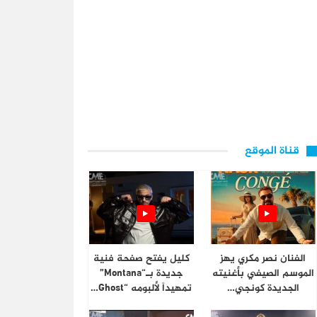
قناة الموقع
الفنان نصر مكري يهز
كليل يفتح صفحة فنية
الموسم الصيفي بأغنيته
جديدة بـ“Montana”
الجديدة كونجي…
تمهيداً لألبومه “Ghost…