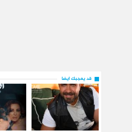
قد يعجبك ايضا