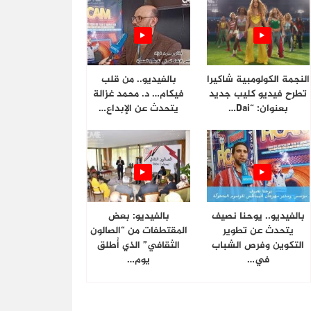
النجمة الكولومبية شاكيرا
بالفيديو.. من قلب
تطرح فيديو كليب جديد
فيكام… د. محمد غزالة
بعنوان: “Dai…
يتحدث عن الإبداع…
بالفيديو.. يوحنا نصيف
بالفيديو: بعض
يتحدث عن تطوير
المقتطفات من “الصالون
التكوين وفرص الشباب
الثقافي” الذي أُطلق
في…
يوم…