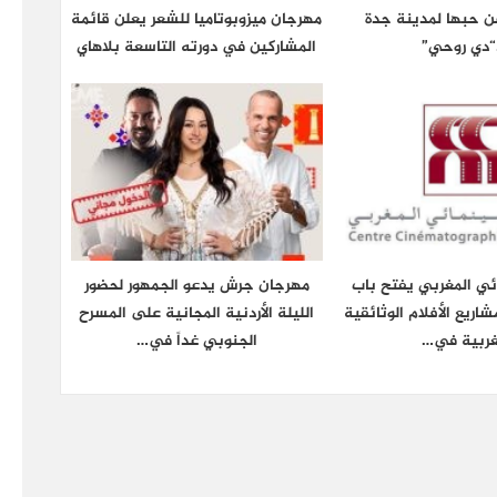
عن حبها لمدينة جدة
مهرجان ميزوبوتاميا للشعر يعلن قائمة
“دي روحي”
المشاركين في دورته التاسعة بلاهاي
ائي المغربي يفتح باب
مهرجان جرش يدعو الجمهور لحضور
شاريع الأفلام الوثائقية
الليلة الأردنية المجانية على المسرح
غربية في…
الجنوبي غداً في…