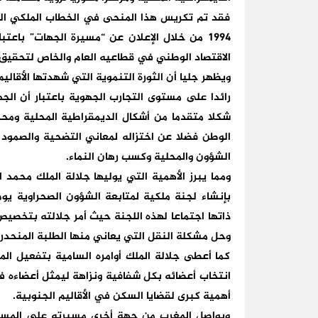
فقد تم تكريس هذا المنحى في الخطاب الملكي الذي
1994 من خلال الإعلان عن “مسيرة الجهات” باعتب
الاقتصاد الوطني في قطاعيه العام والخاص لتحقيق 
ويظهر جليا أن الثورة التنموية التي شهدتها الأقا
رائدا على مستوى التجارب الجهوية باعتبار أن ا
شكلا متقدما من أشكال الديمقراطية المحلية ومحر
الوطن فضلا عن اختزاله لمعاني التضحية والصمود 
الشؤون والمحلية وكسب رهان النماء.
ومما يبرز الأهمية التي يوليها جلالة الملك محمد 
ذاتها اجتماعا لهذه اللجنة حيث أمر جلالته بتخصيص
وحل مشكلة النقل التي يعاني منها الطلبة المنحدرو
كما أعطى جلالة الملك أوامره السامية بتفعيل ال
انتخاب أعضائه بكل شفافية ونزاهة ليمثل أعضاءه في 
أهمية كبرى لقضايا السكن في الأقاليم الجنوبية.
ويواصل المغرب من جهة أخرى مسيرته على المستوى