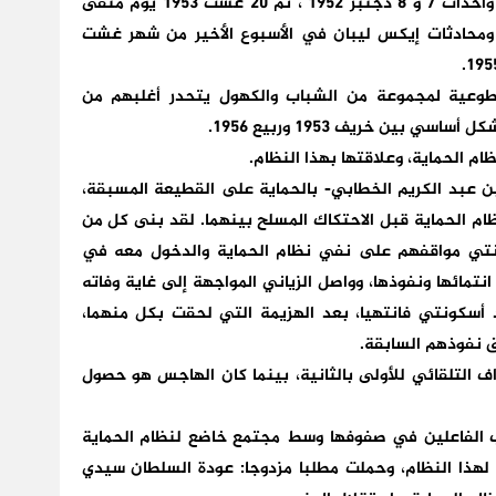
يناير 1944، وأحداث 29 يناير 1944، و7 أبريل 1947، وأحداث 7 و 8 دجنبر 1952 ، ثم 20 غشت 1953 يوم منفى
ومحادثات إيكس ليبان في الأسبوع الأخير من شهر غشت
طوعية لمجموعة من الشباب والكهول يتحدر أغلبهم من
 بين خريف 1953 وربيع 1956.
ام الحماية، وعلاقتها بهذا النظام.
ن عبد الكريم الخطابي- بالحماية على القطيعة المسبقة،
ظام الحماية قبل الاحتكاك المسلح بينهما. لقد بنى كل من
ونتي مواقفهم على نفي نظام الحماية والدخول معه في
مائها ونفوذها، وواصل الزياني المواجهة إلى غاية وفاته
د أسكونتي فانتهيا، بعد الهزيمة التي لحقت بكل منهما،
ق نفوذهم السابقة.
اف التلقائي للأولى بالثانية، بينما كان الهاجس هو حصول
لب الفاعلين في صفوفها وسط مجتمع خاضع لنظام الحماية
لهذا النظام، وحملت مطلبا مزدوجا: عودة السلطان سيدي