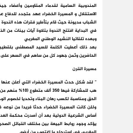
المندوبية السامية لقدماء المقاومين وأعضاء ج
الشباب مديونة حيث قام بتأطير فقرات هذه الندوة ال
في البداية افتتح الندوة بتلاوة آيات بينات من ال
وبعده تلقائيا النشيد الوطني المغربي
بعد ذلك أعطيت الكلمة للسيد المصطفى بلقطيب
الحاضرين وثمن جهود كل من ساهم في السهر على ت
مسيرة القرن
هب للمشاركة فيها 
الحق ومناسبة لكسب رهان البناء وتحديا لخصوم الوحد
ولئن كانت المسيرة الخضراء حدثا فريدا من نوعه
يؤكد وجود روابط البيعة بين مختلف القبائل الصحر
المغربي في استرجاع ما اغتصب من أرضه.