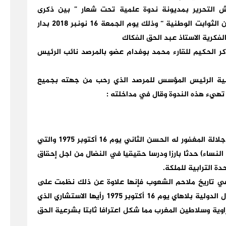
يش التحرير بمديونة ندوة علمية تحت شعار ” بين ذكرى
الاستقلال و المسيرة الخضراء عهد متجدد للدفاع عن الثوابت الوطنية “ وذلك يوم الجمعة 16 نونبر 2018 بدار
فكرية الاستاذ عبد الحق الفكاك
ذكر الحكيم للقارء محمد بوفدام عضو بالمرصد نائب الرئيس
ية الرئيس المؤسس للمرصد الذي رحب من جهته بجميع
هيء هذه الندوة وقال في مداخلته :
” لقد شكل حدث المسيرة الخضراء التي أعلن عنها جلالة المغفور له الحسن الثاني يوم 16 أكتوبر 1975 والتي
350 ألف متطوع (10% منهم من النساء) حدثا بارزا ودرسا حقيقيا في النضال من اجل إحقاق
ة الترابية للملكة.
 في تاريخ ملاحم الشعوب فإنها علاوة عن ذلك نظمت على
أساس الشرعية الدولية بعد أن أصدرت محكمة العدل الدولية بلاهاي يوم 16 أكتوبر 1975 رأيها الاستشاري الذي
اوية وسلاطين المغرب مما شكل اعترافا ثابتا بشرعية الحق