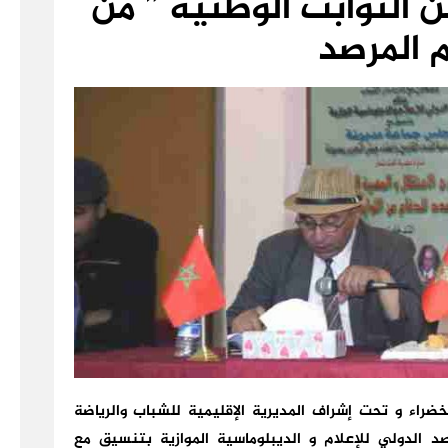
 الثوابت الوطنية ” من
 المرصد
لخضراء و تحت إشراف المديرية الإقليمية للشباب والرياضة
د الدولي للإعلام و الديبلوماسية الموازية بتنسيق مع