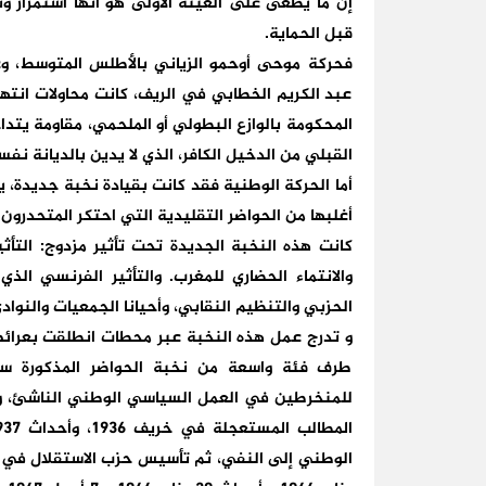
إن ما يطغى على العينة الأولى هو أنها استمرار وت
قبل الحماية.
فحركة موحى أوحمو الزياني بالأطلس المتوسط، وع
عبد الكريم الخطابي في الريف، كانت محاولات انته
المحكومة بالوازع البطولي أو الملحمي، مقاومة يتد
القبلي من الدخيل الكافر، الذي لا يدين بالديانة نفس
أما الحركة الوطنية فقد كانت بقيادة نخبة جديدة، 
أغلبها من الحواضر التقليدية التي احتكر المتحدرون 
كانت هذه النخبة الجديدة تحت تأثير مزدوج: التأ
والانتماء الحضاري للمغرب. والتأثير الفرنسي الذ
الحزبي والتنظيم النقابي، وأحيانا الجمعيات والنواد
طرف فئة واسعة من نخبة الحواضر المذكورة سا