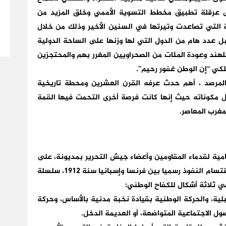
لى عرقلة تطبيق مخطط التسوية الأممي وخلق المزيد من
ية التي تصاعدت وتيرتها في السنين الأخير وذلك من خلال
عدد هام من الدول التي لها وزنها على الساحة الدولية
لهند وعودة المئات من الصحراويين المغرر بهم والمحتجزين
لكي “إن الوطن غفور رحيم”.
لمرصد ، أهم حدث عرفه القرن العشرين ومحطة تاريخية
ل مكوناته حيث إنها كانت فرصة أخرى التحمت فيها القمة
مغرب المعاصر.
امية لقدماء المقاومين وأعضاء جيش التحرير بمديونة، على
أن المغرب شهد منذ سريان مفعول نظام الحماية واقتسام النفوذ رسميا بين فرنسا وإسبانيا سنة 1912، سلسلة
ي ثلاثة أشكال للكفاح الوطني:
لية، والحركة الوطنية بقيادة نخبة مدنية بالأساس، وحركة
ل الاجتماعية المتواضعة، أو العديمة الدخل.