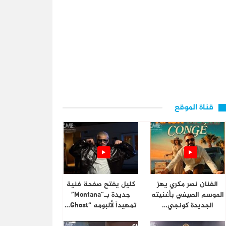
قناة الموقع
الفنان نصر مكري يهز
كليل يفتح صفحة فنية
الموسم الصيفي بأغنيته
جديدة بـ“Montana”
الجديدة كونجي…
تمهيداً لألبومه “Ghost…