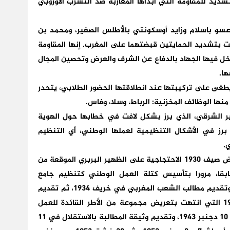
شديد للمقاومة التي أبداها المغاربة ضد التسرب الأوروبي
سو باسلام وزايد أوسكونتي بالأطلس الصغير، ومحمد بن
ت بتشديد الحمايتين قبضتهما على المغرب. إنها المقاومة
اخل فيها الجهاد بالدفاع عن الشرف والعرض وتحصين المجال
ها.
يطغى على تركيبتها عند انطلاقتها الحضور الطلابي، يتحدر
منها الوظائف المخزنية: الرباط، وسلا، وفاس.
ثير الشرقي، الذي برز بشكل لافت في خطابها حول الهوية
ي برز في الأشكال التنظيمية لعملها الوطني، أي التنظيم
ي.
و تدرج عمل هذه النخبة عبر محطات انطلقت بعرائض صيف 1930 الاحتجاجية على الظهير البربري الموقعة من
بقا، مرورا بتأسيس كتلة العمل الوطني كتنظيم جامع
للمنخرطين في العمل السياسي الوطني الناشئ، وتقديم مطالب الشعب المغربي في خريف 1934، ثم تقديم
المطالب المستعجلة في خريف 1936، وأحداث 1937 التي انتهت بتعريض مجموعة من الأطر القائدة للعمل
الوطني إلى النفي، ثم تأسيس حزب الاستقلال في 10 دجنبر 1943، وتقديم وثيقة المطالبة بالاستقلال في 11