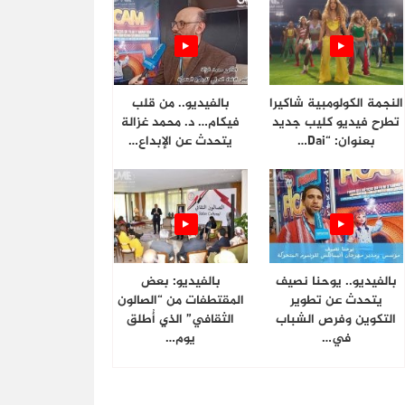
النجمة الكولومبية شاكيرا
بالفيديو.. من قلب
تطرح فيديو كليب جديد
فيكام… د. محمد غزالة
بعنوان: “Dai…
يتحدث عن الإبداع…
بالفيديو.. يوحنا نصيف
بالفيديو: بعض
يتحدث عن تطوير
المقتطفات من “الصالون
التكوين وفرص الشباب
الثقافي” الذي أُطلق
في…
يوم…