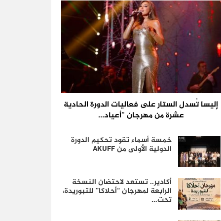
إليسا تُسدل الستار على فعاليات الدورة الحادية
عشرة من مهرجان “أعياد…
خمسة أسماء تقود تحكيم الدورة
الدولية الأولى من AKUFF
أكادير.. تستعد لاحتضان النسخة
الرابعة لمهرجان “أحلاكا” للتبوريدة،
تحت…