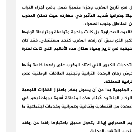
في تاريخ المغرب وجزءا متميزا ضمن باقي أجزاء التراب
جالا جغرافيا شديد التأثير في حضارته حيث تمكن المغرب
ن المناطق جنوب الصحراء.
قاليمه الصحراوية بل كانت ملحمة متواصلة ومترابطة قوامها
الاكبر الذي سبق أن رفعه المغرب كتحد مستقبلي. فقد كان
يقية في تاريخ وحياة سكان هذه الأقاليم التي كانت لفترة
حديات الكبرى التي اعتاد المغرب على رفعها خاصة وأنها
ض رهان الوحدة الترابية وتجنيد الطاقات الوطنية على
ابية للمملكة.
 الجنوبية بدا من أن يسجل بفخر واعتزاز القفزات النوعية
خاء المنشود لأبناء هذه المنطقة أسوة بمواطنيهم في
أصعدة من اقتصادية وثقافية وعمرانية وخدمات اجتماعية ما
 الصحراوي إيذانا بتحول عميق باعتبارها رافدا من روافد
لتدبير الشؤون المحلية.