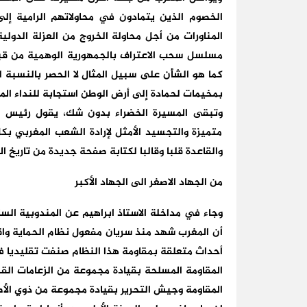
الخصوم الذين يتمادون في محاولاتهم الرامية إ
المناورات من أجل محاولة الخروج من العزلة الدول
مسلسل سحب الاعتراف بالجمهورية الوهمية من قبل 
كما هو الشأن على سبيل المثال لا الحصر بالنسبة ل
بمخيمات لحمادة إلى أرض الوطن استجابة للنداء الم
وتبقى المسيرة الخضراء بدون شك، يقول رئيس ا
متميزة والتجسيد الأمثل لإرادة الشعب المغربي بك
والقاعدة قلبا وقالبا لكتابة صفحة جديدة من تاريخ ال
من الجهاد الاصغر الى الجهاد الأكبر
وجاء في مداخلة الاستاذ ابراهيم عن المندوبية الس
أحداث متعلقة بمقاومة هذا النظام صنفت تقليديا ف
المقاومة المسلحة بقيادة مجموعة من الزعامات القب
المقاومة وجيش التحرير بقيادة مجموعة من ذوي الأصو