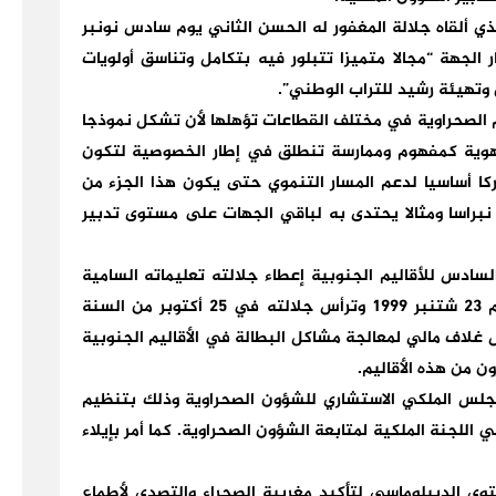
 ألقاه جلالة المغفور له الحسن الثاني يوم سادس نونبر
ار الجهة “مجالا متميزا تتبلور فيه بتكامل وتناسق أولويات
وتهيئة رشيد للتراب الوطني”.
ليم الصحراوية في مختلف القطاعات تؤهلها لأن تشكل نموذجا
لجهوية كمفهوم وممارسة تنطلق في إطار الخصوصية لتكون
كا أساسيا لدعم المسار التنموي حتى يكون هذا الجزء من
نبراسا ومثالا يحتدى به لباقي الجهات على مستوى تدبير
السادس للأقاليم الجنوبية إعطاء جلالته تعليماته السامية
بإنشاء لجنة ملكية لمتابعة الشؤون الصحراوية يوم 23 شتنبر 1999 وترأس جلالته في 25 أكتوبر من السنة
 غلاف مالي لمعالجة مشاكل البطالة في الأقاليم الجنوبية
ن من هذه الأقاليم.
مجلس الملكي الاستشاري للشؤون الصحراوية وذلك بتنظيم
اللجنة الملكية لمتابعة الشؤون الصحراوية. كما أمر بإيلاء
 الديبلوماسي لتأكيد مغربية الصحراء والتصدي لأطماع