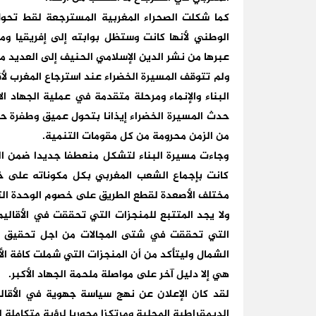
كما شكلت الصحراء المغربية المسترجعة لقط تحول 
الوطني لأنها كانت وستظل بوابته إلى إفريقيا وم
عبرها من نشر الدين الإسلامي الحنيف إلى العديد م
ولم تتوقف المسيرة الخضراء عند استرجاع المغرب لأ
البناء والإنماء ومرحلة متقدمة في عملية الجهاد 
حدث المسيرة الخضراء إيذانا بتحول عميق وطفرة حق
من الزمن محرومة من كل مقومات التنمية.
وجاءت مسيرة البناء لتشكل منعطفا جديدا ضمن الت
كانت بإجماع الشعب المغربي بكل مكوناته على خو
مختلف الأصعدة لقطع الطريق على خصوم الوحدة التر
ولا يجد المتتبع للمنجزات التي تحققت في الأقاليم
التي تحققت في شتى المجالات من اجل تحقيق الر
الشمال وليتأكد من أن المنجزات التي شملت كافة ال
هي إلا دليل آخر على مواصلة ملحمة الجهاد الأكبر.
لقد كان الإعلان عن نهج سياسة جهوية في الأقاليم
الديمقراطية المحلية ومرتكزا محوريا لرؤية متكاملة 