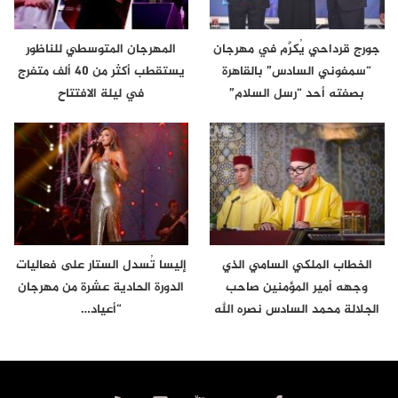
جورج قرداحي يُكرَّم في مهرجان
المهرجان المتوسطي للناظور
“سمفوني السادس” بالقاهرة
يستقطب أكثر من 40 ألف متفرج
بصفته أحد “رسل السلام”
في ليلة الافتتاح
الخطاب الملكي السامي الذي
إليسا تُسدل الستار على فعاليات
وجهه أمير المؤمنين صاحب
الدورة الحادية عشرة من مهرجان
الجلالة محمد السادس نصره الله
“أعياد…
إلى…