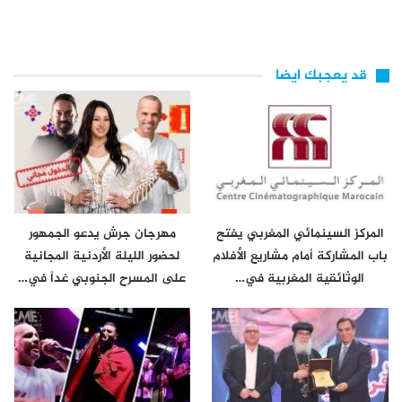
قد يعجبك ايضا
المركز السينمائي المغربي يفتح
مهرجان جرش يدعو الجمهور
باب المشاركة أمام مشاريع الأفلام
لحضور الليلة الأردنية المجانية
الوثائقية المغربية في…
على المسرح الجنوبي غداً في…