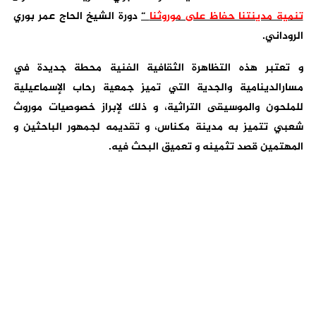
تنمية مدينتنا حفاظ على موروثنا
“
دورة الشيخ الحاج عمر بوري
الروداني.
و تعتبر هذه التظاهرة الثقافية الفنية محطة جديدة في
مسارالدينامية والجدية التي تميز جمعية رحاب الإسماعيلية
للملحون والموسيقى التراثية، و ذلك لإبراز خصوصيات موروث
شعبي تتميز به مدينة مكناس، و تقديمه لجمهور الباحثين و
المهتمين قصد تثمينه و تعميق البحث فيه.