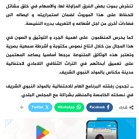
تنقرض بموت بعض الفرق المزاولة لها، والاسهام في خلق مشاتل
للحفاظ على هذا الموروث لضمان استمراريته و ايصاله الى
فضاءات أخرى من اجل اشعاعه و التعريف بدرره النفيسة.
كما يحرص المنظمون على اهمية الجرد و التوثيق و الصون في
هذا المجال من خلال انتاج نصوص مكتوبة و أشرطة سمعية بصرية
وتعتبر هذه الوثائق المتنوعة مرجعا أساسيا يساعد المهتمين
على تعميق أبحاثهم في التراث الثقافي اللامادي لاحتفالية
مدينة مكناس بالمولد النبوي الشريف.
ــ تجدون رفقته البرنامج العام للاحتفالية بالمولد النبوي الشريف
في نسخته الخامسة والمنظم بشراكة مع المجلس البلدي.
Twitter
WhatsApp
Facebook
شارك