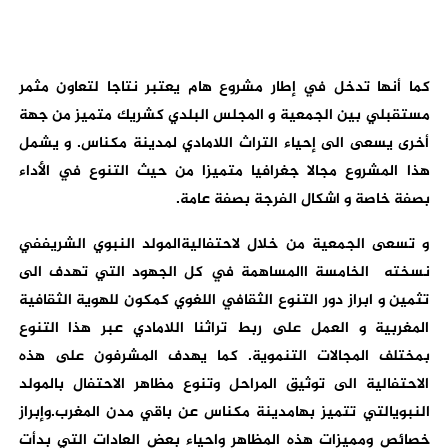
كما أنها تدخل في إطار مشروع هام يعتبر نتاجا لتعاون مثمر
مستقبلي بين الجمعية و المجلس البلدي كشريك متميز من جهة
أخرى يسعى الى إحياء التراث اللامادي لمدينة مكناس. و يشمل
هذا المشروع مجالا جغرافيا متميزا من حيث التنوع في الأداء
بصفة خاصة و اشكال الفرجة بصفة عامة.
و تسعى الجمعية من خلال لاحتفاليةالمولد النبوي الشريففي
نسخته الخامسة االمساهمة في كل الجهود التي تهدف الى
تثمين و ابراز دور التنوع الثقافي اللغوي كمكون للهوية الثقافية
المغربية و العمل على ربط تراثنا اللامادي عبر هذا التنوع
بمختلف المجالات التنموية. كما يهدف المشرفون على هذه
الاحتفالية الى توثيق المراحل وتنوع مظاهر الاحتفال بالمولد
النبويالتي تتميز بهامدينة مكناس عن باقي مدن المغرب.وإبراز
خصائص ومميزات هذه المظاهر واحياء بعض العادات التي بدأت