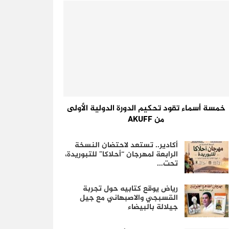
خمسة أسماء تقود تحكيم الدورة الدولية الأولى
من AKUFF
أكادير.. تستعد لاحتضان النسخة
الرابعة لمهرجان “أحلاكا” للتبوريدة،
تحت…
رياض يوقع كتابيه حول تجربة
القسبجي والاصبهاني مع جيل
جيلالة بالبيضاء