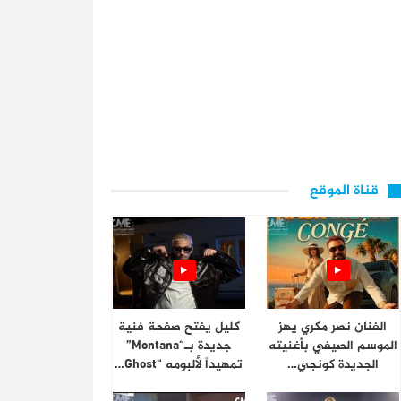
قناة الموقع
الفنان نصر مكري يهز
كليل يفتح صفحة فنية
الموسم الصيفي بأغنيته
جديدة بـ“Montana”
الجديدة كونجي…
تمهيداً لألبومه “Ghost…