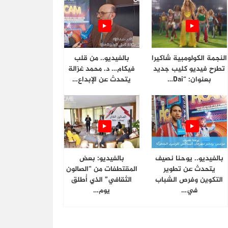
النجمة الكولومبية شاكيرا
بالفيديو.. من قلب
تطرح فيديو كليب جديد
فيكام… د. محمد غزالة
بعنوان: “Dai…
يتحدث عن الإبداع…
بالفيديو.. يوحنا نصيف
بالفيديو: بعض
يتحدث عن تطوير
المقتطفات من “الصالون
التكوين وفرص الشباب
الثقافي” الذي أُطلق
في…
يوم…