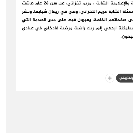
توفيت مساء أمس السبت 12 شتنبر 2020 ، الفنانة والإعلامية الشابة ، مريم تفزاتي، عن سن 26 عاما،عاشت
الممثلة الشابة مريم التفزاتي، وهي في ريعان شبابها. ونشر
لى صفحاتهم الخاصة، يعبرون فيها على مدى الصدمة التي
 المطمئنة ارجعي إلى ربك راضية مرضية فادخلي في عبادي
اجعون.
لإلكتروني