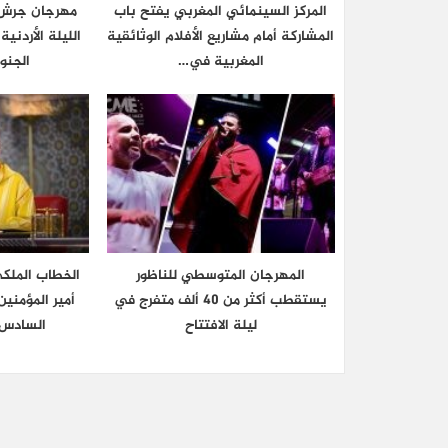
المركز السينمائي المغربي يفتح باب
مهرجان جرش 
المشاركة أمام مشاريع الأفلام الوثائقية
الليلة الأردني
المغربية في…
الجنو
المهرجان المتوسطي للناظور
الخطاب الملك
يستقطب أكثر من 40 ألف متفرج في
أمير المؤمني
ليلة الافتتاح
السادس 