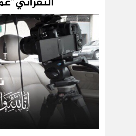
التفزاتي”عمر يناه