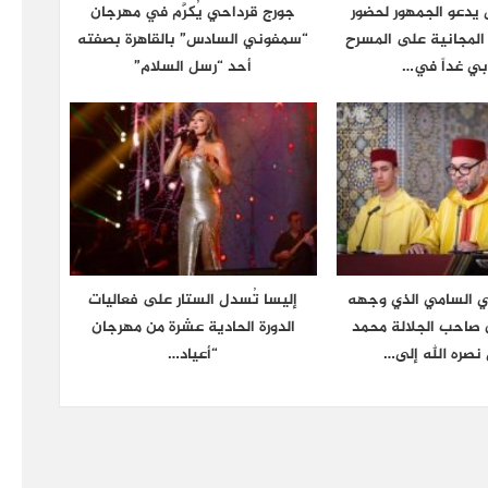
يدعو الجمهور لحضور
جورج قرداحي يُكرَّم في مهرجان
ة المجانية على المسرح
“سمفوني السادس” بالقاهرة بصفته
بي غداً في…
أحد “رسل السلام”
ي السامي الذي وجهه
إليسا تُسدل الستار على فعاليات
ن صاحب الجلالة محمد
الدورة الحادية عشرة من مهرجان
نصره الله إلى…
“أعياد…