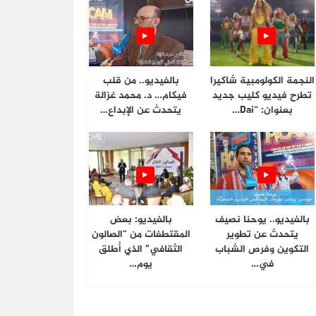
النجمة الكولومبية شاكيرا
بالفيديو.. من قلب
تطرح فيديو كليب جديد
فيكام… د. محمد غزالة
بعنوان: “Dai…
يتحدث عن الإبداع…
بالفيديو.. يوحنا نصيف
بالفيديو: بعض
يتحدث عن تطوير
المقتطفات من “الصالون
التكوين وفرص الشباب
الثقافي” الذي أُطلق
في…
يوم…