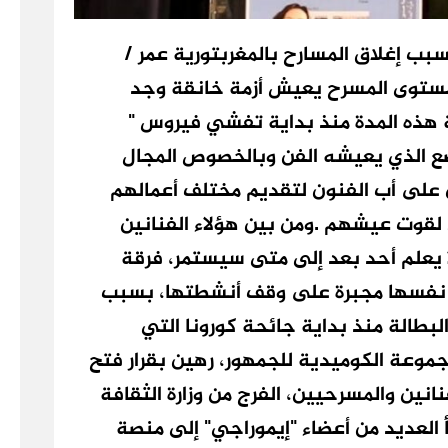
بب إغلاق المسارح بالمغربتورية عمر /
 مستوى المسرح يعيش أزمة خانقة وجد
 هذه المدة منذ بداية تفشي فيروس "
لوضع الذي يعيشه الفن وبالخصوص المجال
 على أب الفنون لتقديم مختلف أعمالهم
قوت عيشهم .ومن بين هؤلاء الفنانين
ا يعلم أحد بعد إلى متى سيستمر، فرقة
ت نفسها مجبرة على وقف أنشطتها، بسبب
لبطالة منذ بداية جائحة كورونا التي
وعة الكوميدية للجمهور، رهين بقرار فتح
انين والمسرحيين، الفرج من وزارة الثقافة
العديد من أعضاء "إيموراجي" إلى منصة