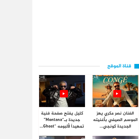
قناة الموقع
الفنان نصر مكري يهز
كليل يفتح صفحة فنية
الموسم الصيفي بأغنيته
جديدة بـ“Montana”
الجديدة كونجي…
تمهيداً لألبومه “Ghost…