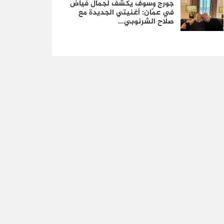
جورج وسوف يكشف لجمال فياض
في عمّان: أغنيتي الجديدة مع
صلاح الشرنوبي…