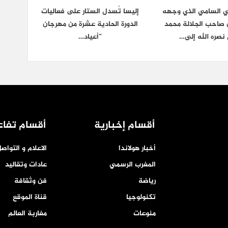
ي السامي الذي وجهه
إليسا تُسدل الستار على فعاليات
ن صاحب الجلالة محمد
الدورة الحادية عشرة من مهرجان
نصره الله إلى…
“أعياد…
أقسام إخبارية
أقسام تفاع
أخبار هولاندا
الاعلام و التواص
المغرب الرسمي
عادات وتقاليد
رياضة
فن وثقافة
تكنولوجيا
قناة الموقع
منوعات
مغاربة العالم