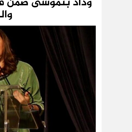
وداد بنموسى ضمن فع
وال