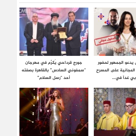
يدعو الجمهور لحضور
جورج قرداحي يُكرَّم في مهرجان
ة المجانية على المسرح
“سمفوني السادس” بالقاهرة بصفته
بي غداً في…
أحد “رسل السلام”