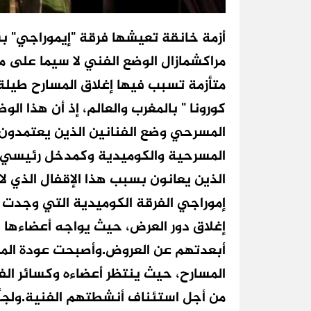
أزمة خانقة تعيشها فرقة "إيموراجي" بس
مراكشمازال الوضع الفني لا سيما على
متأزمة تسبب فيها إغلاق المسارح طيلة
كورونا " بالمغرب والعالم، إذ أن هذا ا
المسرحي وضع الفنانين الذين يعتمدون
المسرحية والكوميدية وكمدخل رئيسي ل
الذين يعانون بسبب هذا الإقفال الذي ل
إموراجي الفرقة الكوميدية التي وجد
إغلاق دور العرض، حيث يواجه أعضاءها ا
أبعدتهم عن العروض.وأصبحت عودة المجم
المسارح، حيث ينتظر أعضاءه وكسائر الفن
من أجل استئناف أنشطتهم الفنية.ولجأ 