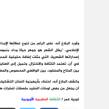
وأورد البلاغ أنه، على الرغم من تنوع عطائِها الإب
الإعلامي، “يظل الشعر هو جوهر حياة وداد بنموسى 
إصداراتها الشعرية، التي مثلت إضافة حقيقية للمد
في آن، تعتمد الكثافة والاختزال، وتميل إلى العنا
بين المتاح والمفقود، بين الواقعي المحسوس والمطل
وكشف البلاغ أنه، احتفاء بأربعينية الفنان التشكي
أن يجعل من بعض لوحات الفقيد ملصقات لفقرات هذا ا
تورية عمر /
الثقافة
المغربية
الأوروبية