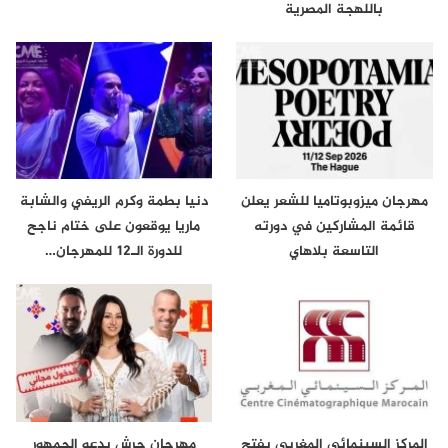
باللهجة المصرية
مهرجان ميزوبوتاميا للشعر يعلن
دنيا بطمة وكرم الريفي والشابة
قائمة المشاركين في دورته
ماريا يوقعون على ختام ناجح
التاسعة بلاهاي
للدورة الـ12 للمهرجان…
المركز السينمائي المغربي يفتح
مهرجان جرش يدعو الجمهور