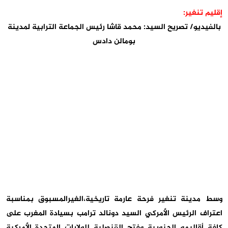
إقليم تنغير:
بالفيديو/ تصريح السيد: محمد قاشا رئيس الجماعة الترابية لمدينة
بومالن دادس
وسط مدينة تنغير فرحة عارمة تاريخية،الغيرالمسبوق بمناسبة
اعتراف الرئيس الأمركي السيد دونالد ترامب بسيادة المغرب على
كافة أقاليمه الجنوبية وفتح القنصلية للولايات المتحدة الأمركية