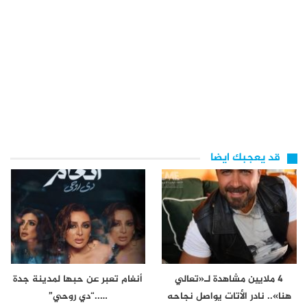
قد يعجبك ايضا
4 ملايين مشاهدة لـ«تعالي
أنغام تعبر عن حبها لمدينة جدة
هنا».. نادر الأتات يواصل نجاحه
…..“دي روحي”