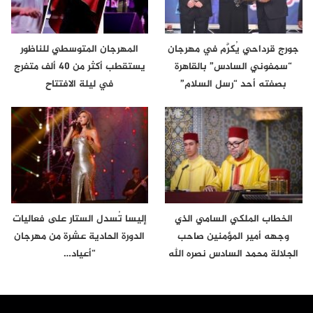
جورج قرداحي يُكرَّم في مهرجان
المهرجان المتوسطي للناظور
“سمفوني السادس” بالقاهرة
يستقطب أكثر من 40 ألف متفرج
بصفته أحد “رسل السلام”
في ليلة الافتتاح
الخطاب الملكي السامي الذي
إليسا تُسدل الستار على فعاليات
وجهه أمير المؤمنين صاحب
الدورة الحادية عشرة من مهرجان
الجلالة محمد السادس نصره الله
“أعياد…
إلى…