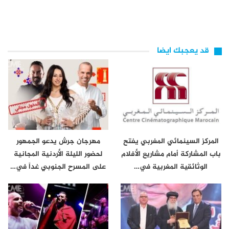
قد يعجبك ايضا
المركز السينمائي المغربي يفتح
مهرجان جرش يدعو الجمهور
باب المشاركة أمام مشاريع الأفلام
لحضور الليلة الأردنية المجانية
الوثائقية المغربية في…
على المسرح الجنوبي غداً في…