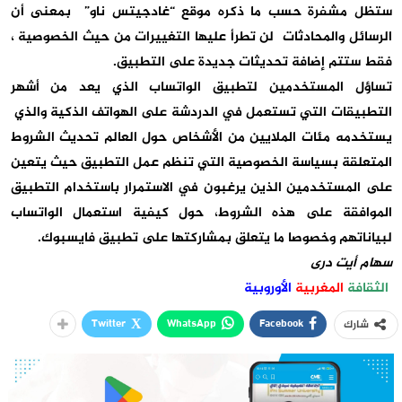
ستظل مشفرة حسب ما ذكره موقع “غادجيتس ناو” بمعنى أن
الرسائل والمحادثات لن تطرأ عليها التغييرات من حيث الخصوصية ،
فقط ستتم إضافة تحديثات جديدة على التطبيق.
تساؤل المستخدمين لتطبيق الواتساب الذي يعد من أشهر
التطبيقات التي تستعمل في الدردشة على الهواتف الذكية والذي
يستخدمه مئات الملايين من الأشخاص حول العالم تحديث الشروط
المتعلقة بسياسة الخصوصية التي تنظم عمل التطبيق حيث يتعين
على المستخدمين الذين يرغبون في الاستمرار باستخدام التطبيق
الموافقة على هذه الشروط، حول كيفية استعمال الواتساب
لبياناتهم وخصوصا ما يتعلق بمشاركتها على تطبيق فايسبوك.
سهام أيت درى
الثقافة
المغربية
الأوروبية
Twitter
WhatsApp
Facebook
شارك