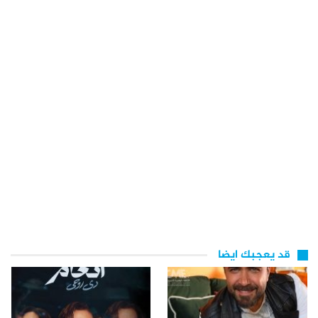
قد يعجبك ايضا