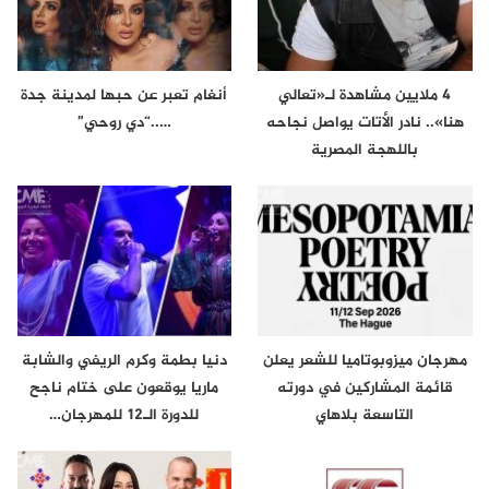
4 ملايين مشاهدة لـ«تعالي
أنغام تعبر عن حبها لمدينة جدة
هنا».. نادر الأتات يواصل نجاحه
…..“دي روحي”
باللهجة المصرية
مهرجان ميزوبوتاميا للشعر يعلن
دنيا بطمة وكرم الريفي والشابة
قائمة المشاركين في دورته
ماريا يوقعون على ختام ناجح
التاسعة بلاهاي
للدورة الـ12 للمهرجان…