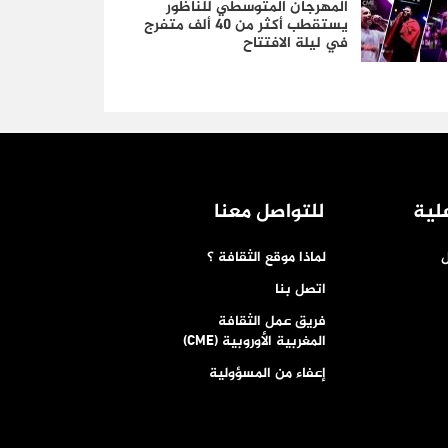
المهرجان المتوسطي للناظور
يستقطب أكثر من 40 ألف متفرج
في ليلة الافتتاح
لية
للتواصل معنا
ل
لماذا موقع الثقافة ؟
اتصل بنا
فريق عمل الثقافة
المغربية الأوروبية (CME)
إعفاء من المسؤولية