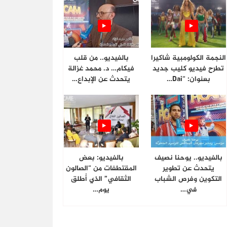
النجمة الكولومبية شاكيرا
بالفيديو.. من قلب
تطرح فيديو كليب جديد
فيكام… د. محمد غزالة
بعنوان: “Dai…
يتحدث عن الإبداع…
بالفيديو.. يوحنا نصيف
بالفيديو: بعض
يتحدث عن تطوير
المقتطفات من “الصالون
التكوين وفرص الشباب
الثقافي” الذي أُطلق
في…
يوم…