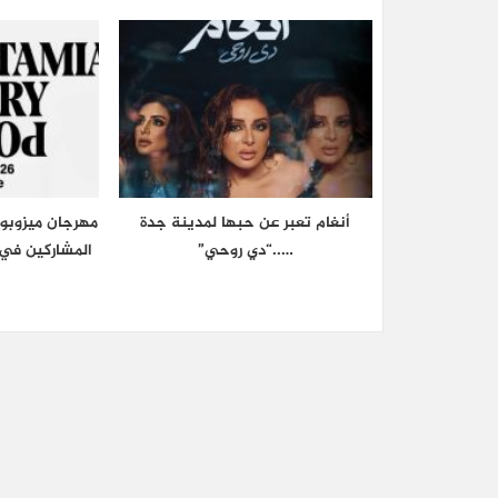
أنغام تعبر عن حبها لمدينة جدة
مهرجان ميزوبوت
…..“دي روحي”
المشاركين في 