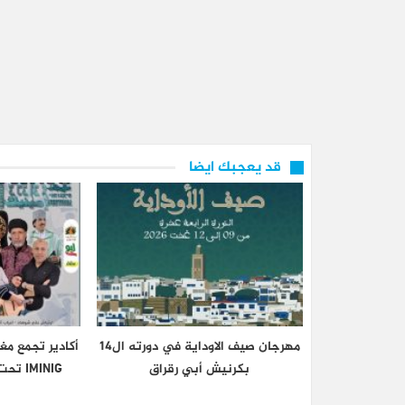
قد يعجبك ايضا
مهرجان صيف الاوداية في دورته ال14
أكادير تجمع مغ
بكرنيش أبي رقراق
IMINIG