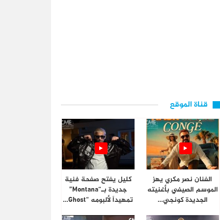
قناة الموقع
الفنان نصر مكري يهز
كليل يفتح صفحة فنية
الموسم الصيفي بأغنيته
جديدة بـ“Montana”
الجديدة كونجي…
تمهيداً لألبومه “Ghost…