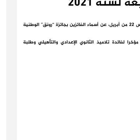
 لسنة 2021
أعلن “الراصد الوطني للنشر والقراءة” اليوم الخميس 22 من أبريل، عن أسماء الفائزين بجائزة “رونق” الوطنية
خرا لفائدة تلاميذ الثانوي الإعدادي والتأهيلي وطلبة