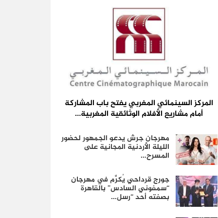
المركز السينمائي المغربي يفتح باب المشاركة
أمام مشاريع الأفلام الوثائقية المغربية…
مهرجان جرش يدعو الجمهور لحضور
الليلة الأردنية المجانية على
المسرح…
جورج قرداحي يُكرَّم في مهرجان
“سمفوني السادس” بالقاهرة
بصفته أحد “رسل…