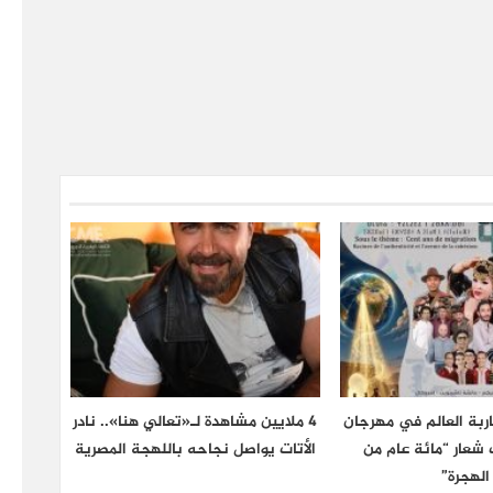
اربة العالم في مهرجان
4 ملايين مشاهدة لـ«تعالي هنا».. نادر
 تحت شعار “مائة عام من
الأتات يواصل نجاحه باللهجة المصرية
الهجرة”