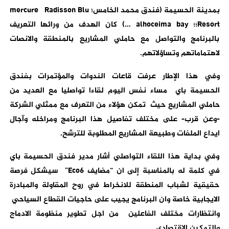
بمدينة الحسيمة (فندق محمد الخامس؛ mercure Radisson Blu
Resort؛؛ alhoceima bay …) كان الهدف من ورائها التعريف
بالبرنامج والتواصل مع حاملي المشاريع بالمنطقة والانصات
لاهتماماتهم وتساؤلاتهم.
وفي هذا الإطار عرفت قاعات الندوات والمؤتمرات بفندق
الحسيمة باي مساء نفس اليوم لقاءا تواصليا مع العديد من
حاملي المشاريع حيث تمكن هؤلاء من التعرف مع ممثلي الشركة
-وعن قرب- على مختلف تفاصيل هذا البرنامج ومراخله وآجال
ايداع الملفات وطبيعة المشاريع المطلوبة للترشح.
وفي بداية هذا اللقاء التواصلي أشار مدير فندق الحسيمة باي
في كلمة له بالمناسبة إلى ان “مضايف
Eco6
” سيشكل فرصة
حقيقية لشباب المنطقة للانخراط في روح المقاولة والمبادرة
الايجابية خاصة وان البرنامج يجيب على حاجيات القطاع السياحي
وانتظارات مختلف الفاعلين من اجل تطوير منظومة الادماج
والتمكين الاقتصادي.