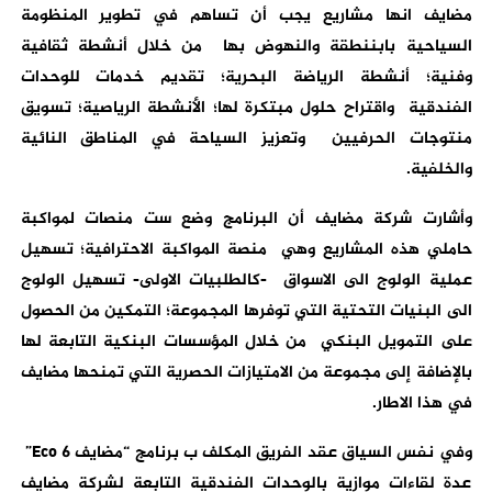
مضايف انها مشاريع يجب أن تساهم في تطوير المنظومة
السياحية بابننطقة والنهوض بها من خلال أنشطة ثقافية
وفنية؛ أنشطة الرياضة البحرية؛ تقديم خدمات للوحدات
الفندقية واقتراح حلول مبتكرة لها؛ الأنشطة الرياصية؛ تسويق
منتوجات الحرفيين وتعزيز السياحة في المناطق النائية
والخلفية.
وأشارت شركة مضايف أن البرنامج وضع ست منصات لمواكبة
حاملي هذه المشاريع وهي منصة المواكبة الاحترافية؛ تسهيل
عملية الولوج الى الاسواق -كالطلبيات الاولى- تسهيل الولوج
الى البنيات التحتية التي توفرها المجموعة؛ التمكين من الحصول
على التمويل البنكي من خلال المؤسسات البنكية التابعة لها
بالإضافة إلى مجموعة من الامتيازات الحصرية التي تمنحها مضايف
في هذا الاطار.
وفي نفس السياق عقد الفريق المكلف ب برنامج “مضايف
Eco 6
”
عدة لقاءات موازية بالوحدات الفندقية التابعة لشركة مضايف