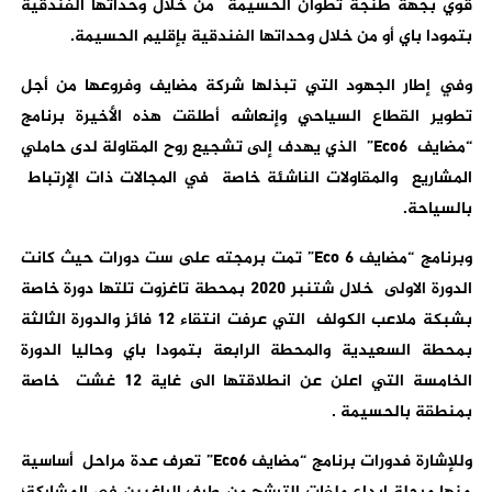
قوي بجهة طنجة تطوان الحسيمة من خلال وحداتها الفندقية
بتمودا باي أو من خلال وحداتها الفندقية بإقليم الحسيمة.
وفي إطار الجهود التي تبذلها شركة مضايف وفروعها من أجل
تطوير القطاع السياحي وإنعاشه أطلقت هذه الأخيرة برنامج
“مضايف
Eco6
” الذي يهدف إلى تشجيع روح المقاولة لدى حاملي
المشاريع والمقاولات الناشئة خاصة في المجالات ذات الإرتباط
بالسياحة.
وبرنامج “مضايف
Eco 6
” تمت برمجته على ست دورات حيث كانت
الدورة الاولى خلال شتنبر 2020 بمحطة تاغزوت تلتها دورة خاصة
بشبكة ملاعب الكولف التي عرفت انتقاء 12 فائز والدورة الثالثة
بمحطة السعيدية والمحطة الرابعة بتمودا باي وحاليا الدورة
الخامسة التي اعلن عن انطلاقتها الى غاية 12 غشت خاصة
بمنطقة بالحسيمة .
وللإشارة فدورات برنامج “مضايف
Eco6
” تعرف عدة مراحل أساسية