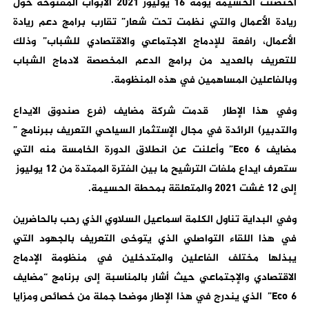
احتضنت الحسيمة يومه 16 يوليوز 2021 الأبواب المفتوحة حول
ريادة الأعمال والتي نظمت تحت شعار” تقارب برامج دعم ريادة
الأعمال، رافعة للإدماج الاجتماعي والاقتصادي للشباب” وذلك
للتعريف بالعديد من برامج الدعم المخصصة لادماج الشباب
وبالفاعلين المساهمين في هذه المنظومة.
وفي هذا الإطار قدمت شركة مضايف (فرع صندوق الايداع
والتدبير) الرائدة في مجال الإستثمار السياحي التعريف ببرنامج ”
مضايف
Eco 6
” وأعلنت عن انطلاق الدورة الخامسة منه التي
ستعرف ايداع ملفات الترشيح ما بين الفترة الممتدة من 12 يوليوز
إلى 12 غشت 2021 والمتعلقة بمحطة الحسيمة.
وفي البداية تناول الكلمة اسماعيل السلاوي الذي رحب بالحاضرين
في هذا اللقاء التواصلي الذي يتوخى التعريف بالجهود التي
يبذلها مختلف الفاعلين والمتدخلين في منظومة الإدماج
الاقتصادي والإجتماعي حيث أشار بالمناسبة إلى برنامج “مضايف
Eco 6
” الذي يندرج في هذا الإطار موضحا جملة من خصائص ومزايا