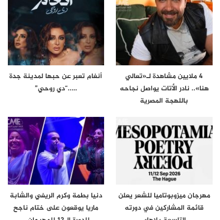
4 ملايين مشاهدة لـ«تعالي
أنغام تعبر عن حبها لمدينة جدة
هنا».. نادر الأتات يواصل نجاحه
…..“دي روحي”
باللهجة المصرية
مهرجان ميزوبوتاميا للشعر يعلن
دنيا بطمة وكرم الريفي والشابة
قائمة المشاركين في دورته
ماريا يوقعون على ختام ناجح