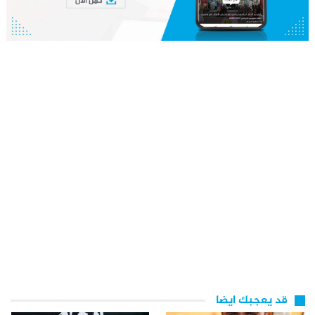
قد يعجبك ايضا