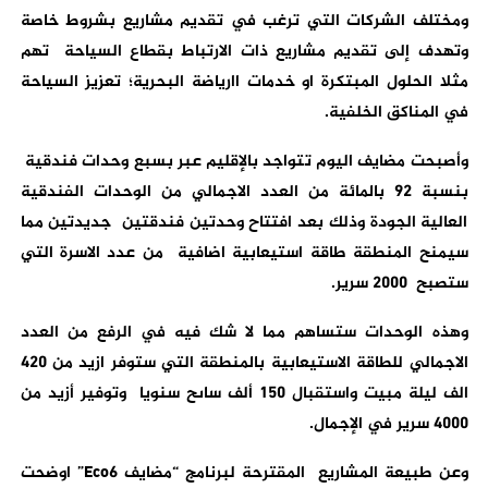
ومختلف الشركات التي ترغب في تقديم مشاريع بشروط خاصة
وتهدف إلى تقديم مشاريع ذات الارتباط بقطاع السياحة تهم
مثلا الحلول المبتكرة او خدمات اارياضة البحرية؛ تعزيز السياحة
في المناكق الخلفية.
وأصبحت مضايف اليوم تتواجد بالإقليم عبر بسبع وحدات فندقية
بنسبة 92 بالمائة من العدد الاجمالي من الوحدات الفندقية
العالية الجودة وذلك بعد افتتاح وحدتين فندقتين جديدتين مما
سيمنح المنطقة طاقة استيعابية اضافية من عدد الاسرة التي
ستصبح 2000 سرير.
وهذه الوحدات ستساهم مما لا شك فيه في الرفع من العدد
الاجمالي للطاقة الاستيعابية بالمنطقة التي ستوفر ازيد من 420
الف ليلة مبيت واستقبال 150 ألف ساىح سنويا وتوفير أزيد من
4000 سرير في الإجمال.
وعن طبيعة المشاريع المقترحة لبرنامج “مضايف
Eco6
” اوضحت