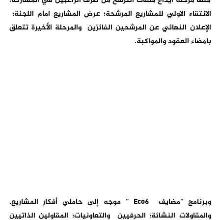
منها مرحلة ايداع ملفات الترشح من طرف الراغبين في المشاركة؛
الانتقاء الاولي للمشاريع المرشحة؛ عرض المشاريع امام اللجنة؛
الإعلان النهائي عن المرشحين الفائزين والمرحلة الأخيرة تتعلق
بامضاء العقود والمواكبة.
وبرنامج “مضايف
Eco6 “
موجه إلى حاملي أفكار المشاريع.
والمقاولات النشائة؛ الحرفيين والتعاونيات؛ المقاولين الذاتيين