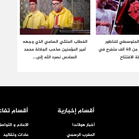
المتوسطي للناظور
الخطاب الملكي السامي الذي وجهه
يستقطب أكثر من 40 ألف متفرج في
أمير المؤمنين صاحب الجلالة محمد
ة الافتتاح
السادس نصره الله إلى…
أقسام إخبارية
أقسام تفاع
أخبار هولاندا
الاعلام و التواص
المغرب الرسمي
عادات وتقاليد