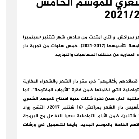
لشعري للموسم الخامس
2021/
لشعر بمراكش، والتي امتدت من سادس شهر شتنبر (سبتمبر)
الى العاشر منه، مع لحظة احتفاء الدار بالذكرى الخامسة لتأسيسها (2017-2021). خمس سنوات من تجربة دار
ء المغاربة من مختلف الحساسيات والتجارب.
 قصائدهم وأغانيهم” في مقر دار الشعر والشعراء المغاربة
 في اختتام الأيام التواصلية التي نظمتها ضمن فقرة “الأبواب المفتوحة”، كما
مكتبة الدار، ضمن فقرة شكلت عتبة افتتاح للموسم الشعري
2021/2022، والتي تزامنت مع الذكرى الخامسة لتأسيس دار الشعر بمراكش (16 شتنبر 2017). التقى رواد
وعشاق الشعر، خلال الفترة الممتدة ما بين (6 و16 شتنبر)، ضمن الأيام التواصلية سعيا للتفاعل مع البرمجة
اتهم الخاصة بالموسم الجديد، وأيضا للتسجيل في ورشات