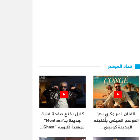
قناة الموقع
الفنان نصر مكري يهز
كليل يفتح صفحة فنية
الموسم الصيفي بأغنيته
جديدة بـ“Montana”
الجديدة كونجي…
تمهيداً لألبومه “Ghost…