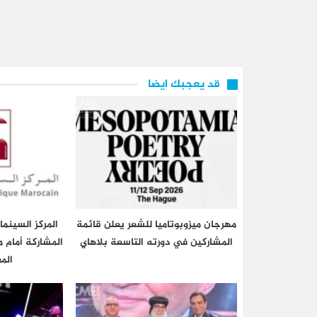
قد يعجبك ايضا
مهرجان ميزوبوتاميا للشعر يعلن قائمة
المركز السينم
المشاركين في دورته التاسعة بلاهاي
المشاركة أمام م
الم