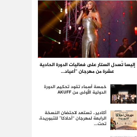
إليسا تُسدل الستار على فعاليات الدورة الحادية
عشرة من مهرجان “أعياد…
خمسة أسماء تقود تحكيم الدورة
الدولية الأولى من AKUFF
أكادير.. تستعد لاحتضان النسخة
الرابعة لمهرجان “أحلاكا” للتبوريدة،
تحت…