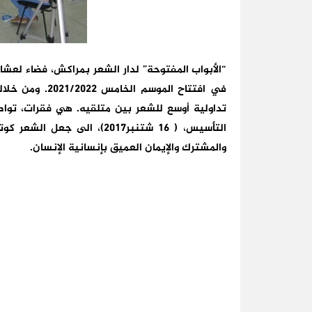
“الأبواب المفتوحة” لدار الشعر بمراكش، فضاء لعشاق
في افتتاح الموس
تداولية أوسع للشعر بين متلقيه. هي فقرات، تواصل
التأسيس، ( 16 شتنبر2017)، ا
والمشترك والإيمان العميق بإنسانية الإنسان.