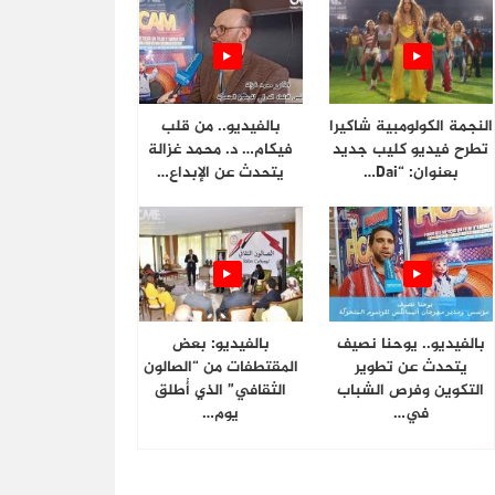
النجمة الكولومبية شاكيرا
بالفيديو.. من قلب
تطرح فيديو كليب جديد
فيكام… د. محمد غزالة
بعنوان: “Dai…
يتحدث عن الإبداع…
بالفيديو.. يوحنا نصيف
بالفيديو: بعض
يتحدث عن تطوير
المقتطفات من “الصالون
التكوين وفرص الشباب
الثقافي” الذي أُطلق
في…
يوم…