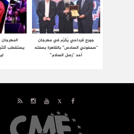
جورج قرداحي يُكرَّم في مهرجان
المهرجان 
“سمفوني السادس” بالقاهرة بصفته
أحد “رسل السلام”
ليل