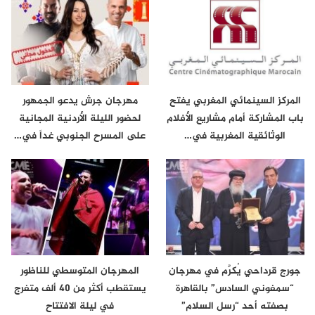
المركز السينمائي المغربي يفتح
مهرجان جرش يدعو الجمهور
باب المشاركة أمام مشاريع الأفلام
لحضور الليلة الأردنية المجانية
الوثائقية المغربية في…
على المسرح الجنوبي غداً في…
جورج قرداحي يُكرَّم في مهرجان
المهرجان المتوسطي للناظور
“سمفوني السادس” بالقاهرة
يستقطب أكثر من 40 ألف متفرج
بصفته أحد “رسل السلام”
في ليلة الافتتاح