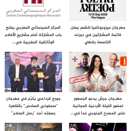
مهرجان ميزوبوتاميا للشعر يعلن
المركز السينمائي المغربي يفتح
قائمة المشاركين في دورته
باب المشاركة أمام مشاريع الأفلام
التاسعة بلاهاي
الوثائقية المغربية في…
مهرجان جرش يدعو الجمهور
جورج قرداحي يُكرَّم في مهرجان
لحضور الليلة الأردنية المجانية
“سمفوني السادس” بالقاهرة
على المسرح الجنوبي غداً في…
بصفته أحد “رسل السلام”