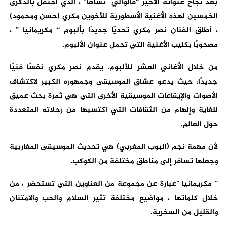
بعد نجاح عنوانه الأخير “قالوالي نساها” ، الذي احتفل بالذكرى
الخمسين لهذه الأغنية الأسطورية للأخوين مكري (حسن ومحمود)
، أطلق الفنان نصر مكري تحديًا جديدًا بألبوم “
مكريمانيا ” ،
مصحوبًا بكليب الأغنية التي تحمل عنوان الألبوم.
من خلال الأغاني العشر للألبوم، يقدم نصر
مكري
نفسًا فنيًا
جديدًا، حيث يدعو عشاق الموسيقى وجمهوره الكبير لاكتشاف
الأصوات والإيقاعات الموسيقية الأخرى التي هي ثمرة بحث عميق
للغاية وإلهام من الثقافات التي اكتسبها من رحلاته المتعددة
حول العالم.
لأن مهمة نجم (البوب ​​المغربي) هي تحديث الموسيقى المغاربية
وجعلها تسافر إلى مناطق مختلفة من الكوكب.
“
مكريمانيا “
عبارة عن مجموعة من العناوين التي تستحضر ، من
خلال كلماتها ، مواضيع مختلفة تثير السلام والحب والامتنان
والقليل من السخرية.