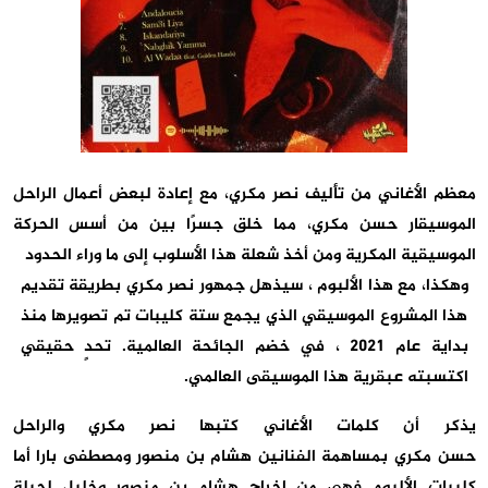
معظم الأغاني من تأليف نصر
مكري
، مع إعادة لبعض أعمال الراحل
الموسيقار حسن
مكري
، مما خلق جسرًا بين من أسس الحركة
الموسيقية المكرية
ومن أخذ شعلة هذا الأسلوب إلى ما وراء الحدود
وهكذا، مع هذا الألبوم ، سيذهل جمهور نصر
مكري
بطريقة تقديم
هذا المشروع الموسيقي الذي يجمع ستة كليبات تم تصويرها منذ
بداية عام 2021 ، في خضم الجائحة العالمية. تحدٍ حقيقي
اكتسبته عبقرية
هذا الموسيقى العالمي.
يذكر أن كلمات الأغاني كتبها نصر
مكري
والراحل
حسن
مكري
بمساهمة الفنانين هشام بن منصور ومصطفى بارا
أما
كليبات الألبوم فهي من إخراج هشام بن منصور وخليل لحيلة