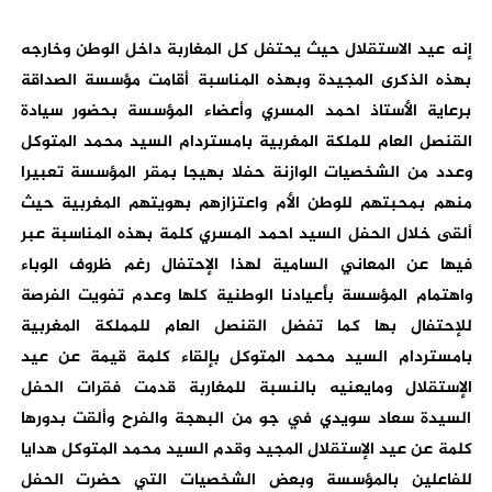
إنه عيد الاستقلال حيث يحتفل كل المغاربة داخل الوطن وخارجه
بهذه الذكرى المجيدة وبهذه المناسبة أقامت مؤسسة الصداقة
برعاية الأستاذ احمد المسري وأعضاء المؤسسة بحضور سيادة
القنصل العام للملكة المغربية بامستردام السيد محمد المتوكل
وعدد من الشخصيات الوازنة حفلا بهيجا بمقر المؤسسة تعبيرا
منهم بمحبتهم للوطن الأم واعتزازهم بهويتهم المغربية حيث
ألقى خلال الحفل السيد احمد المسري كلمة بهذه المناسبة عبر
فيها عن المعاني السامية لهذا الإحتفال رغم ظروف الوباء
واهتمام المؤسسة بأعيادنا الوطنية كلها وعدم تفويت الفرصة
للإحتفال بها كما تفضل القنصل العام للمملكة المغربية
بامستردام السيد محمد المتوكل بإلقاء كلمة قيمة عن عيد
الإستقلال ومايعنيه بالنسبة للمغاربة قدمت فقرات الحفل
السيدة سعاد سويدي في جو من البهجة والفرح وألقت بدورها
كلمة عن عيد الإستقلال المجيد وقدم السيد محمد المتوكل هدايا
للفاعلين بالمؤسسة وبعض الشخصيات التي حضرت الحفل