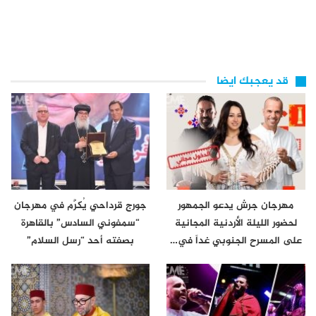
قد يعجبك ايضا
مهرجان جرش يدعو الجمهور
جورج قرداحي يُكرَّم في مهرجان
لحضور الليلة الأردنية المجانية
“سمفوني السادس” بالقاهرة
على المسرح الجنوبي غداً في…
بصفته أحد “رسل السلام”