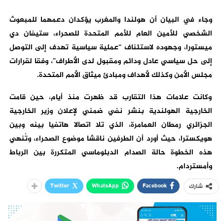
وجاء في البيان أن هولندا والمغرب يؤكدان دعمهما للمبعوث
الشخصي للأمين العام للأمم المتحدة للصحراء، ستيفان دي
ميستورا، وجهوده لاستئناف “عملية سياسية تهدف إلى التوصل
إلى حل سياسي عادل ودائم ومقبول لدى الأطراف”، وفقا لقرارات
مجلس الأمن وكذلك لأهداف ومبادئ ميثاق الأمم المتحدة.
وكانت علامات هذا التقارب قد ظهرت منذ أيام، حين قامت
الخارجية الهولندية بنشر نفي ضمني لإعلان وزير الخارجية
الجزائري رمطان العمامرة، الذي تلا اتصالا هاتفيا بينه وبين
هويكسترا، حيث أورد أن الطرفين ناقشا موضوع الصحراء، وتُنهي
هذه الخطوة حالة الصدام الدبلوماسي المتكررة بين الرباط
وأمستردام.
Twitter
WhatsApp
Facebook
شارك