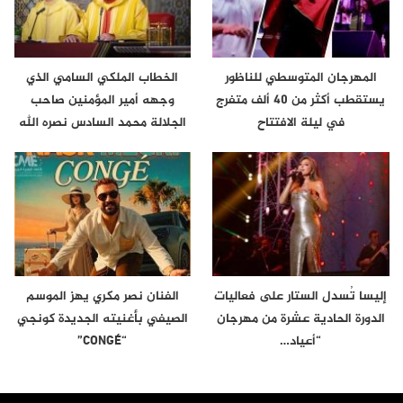
المهرجان المتوسطي للناظور
الخطاب الملكي السامي الذي
يستقطب أكثر من 40 ألف متفرج
وجهه أمير المؤمنين صاحب
في ليلة الافتتاح
الجلالة محمد السادس نصره الله
إلى…
إليسا تُسدل الستار على فعاليات
الفنان نصر مكري يهز الموسم
الدورة الحادية عشرة من مهرجان
الصيفي بأغنيته الجديدة كونجي
“أعياد…
“CONGÉ”