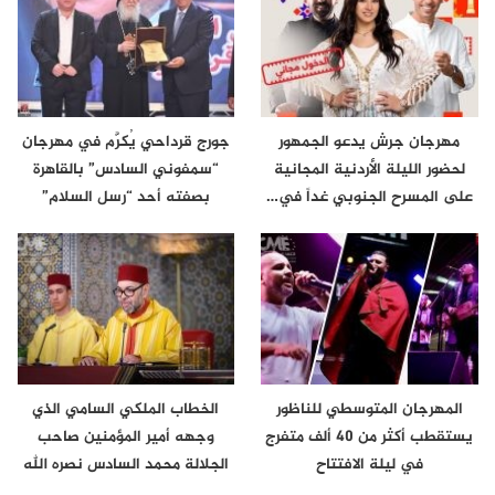
مهرجان جرش يدعو الجمهور
جورج قرداحي يُكرَّم في مهرجان
لحضور الليلة الأردنية المجانية
“سمفوني السادس” بالقاهرة
على المسرح الجنوبي غداً في…
بصفته أحد “رسل السلام”
المهرجان المتوسطي للناظور
الخطاب الملكي السامي الذي
يستقطب أكثر من 40 ألف متفرج
وجهه أمير المؤمنين صاحب
في ليلة الافتتاح
الجلالة محمد السادس نصره الله
إلى…