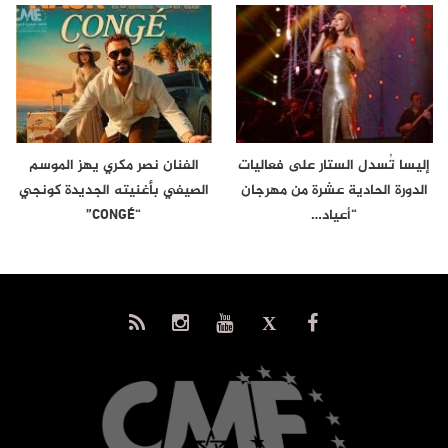
إليسا تُسدل الستار على فعاليات
الفنان نصر مكري يهز الموسم
الدورة الحادية عشرة من مهرجان
الصيفي بأغنيته الجديدة كونجي
“أعياد…
“CONGÉ”