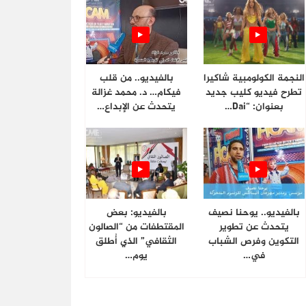
النجمة الكولومبية شاكيرا
بالفيديو.. من قلب
تطرح فيديو كليب جديد
فيكام… د. محمد غزالة
بعنوان: “Dai…
يتحدث عن الإبداع…
بالفيديو.. يوحنا نصيف
بالفيديو: بعض
يتحدث عن تطوير
المقتطفات من “الصالون
التكوين وفرص الشباب
الثقافي” الذي أُطلق
في…
يوم…