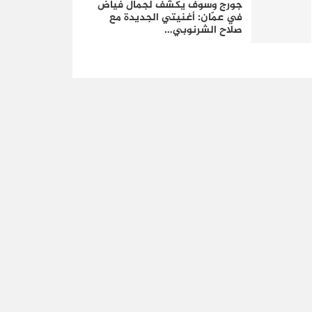
جورج وسوف يكشف لجمال فياض
في عمّان: أغنيتي الجديدة مع
صلاح الشرنوبي…