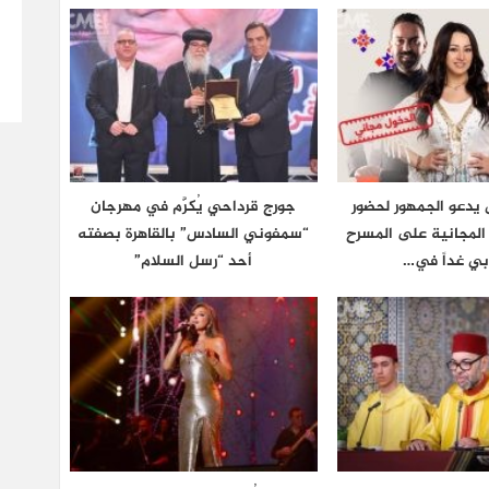
يدعو الجمهور لحضور
جورج قرداحي يُكرَّم في مهرجان
ة المجانية على المسرح
“سمفوني السادس” بالقاهرة بصفته
بي غداً في…
أحد “رسل السلام”