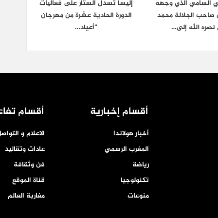
ي السامي الذي وجهه
إليسا تُسدل الستار على فعاليات
ن صاحب الجلالة محمد
الدورة الحادية عشرة من مهرجان
نصره الله إلى…
“أعياد…
أقسام إخبارية
أقسام تفاع
أخبار هولاندا
الاعلام و التواص
المغرب الرسمي
عادات وتقاليد
رياضة
فن وثقافة
تكنولوجيا
قناة الموقع
منوعات
مغاربة العالم