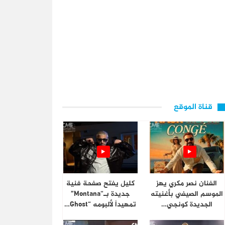
قناة الموقع
الفنان نصر مكري يهز
كليل يفتح صفحة فنية
الموسم الصيفي بأغنيته
جديدة بـ“Montana”
الجديدة كونجي…
تمهيداً لألبومه “Ghost…