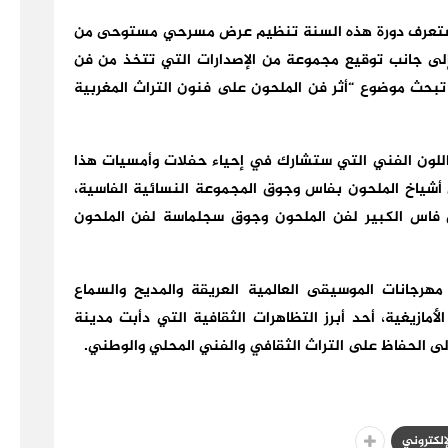
ى، ستعرف دورة هذه السنة تنظيم عرض مسرحي مستوحى من
إلى جانب توقيع مجموعة من الإصدارات التي تتخذ من فن
تبحث موضوع “أثر فن الملحون على فنون التراث المغربية
 اللون الفني التي ستشارك في إحياء حفلات وأمسيات هذا
شياخ الملحون بفاس وجوق المجموعة النسائية الفاسية،
 فاس الكبير لفن الملحون وجوق سجلماسة لفن الملحون
هرجانات الموسيقى العالمية العريقة والمديح والسماع
لأمازيغية، أحد أبرز التظاهرات الثقافية التي دأبت مدينة
 الحفاظ على التراث الثقافي والفني المحلي والوطني.
لإلكتروني