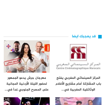
قد يعجبك ايضا
المركز السينمائي المغربي يفتح
مهرجان جرش يدعو الجمهور
باب المشاركة أمام مشاريع الأفلام
لحضور الليلة الأردنية المجانية
الوثائقية المغربية في…
على المسرح الجنوبي غداً في…