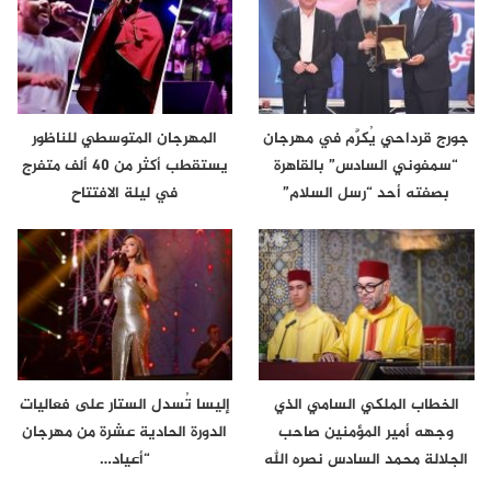
جورج قرداحي يُكرَّم في مهرجان
المهرجان المتوسطي للناظور
“سمفوني السادس” بالقاهرة
يستقطب أكثر من 40 ألف متفرج
بصفته أحد “رسل السلام”
في ليلة الافتتاح
الخطاب الملكي السامي الذي
إليسا تُسدل الستار على فعاليات
وجهه أمير المؤمنين صاحب
الدورة الحادية عشرة من مهرجان
الجلالة محمد السادس نصره الله
“أعياد…
إلى…