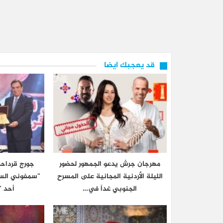
قد يعجبك ايضا
مهرجان جرش يدعو الجمهور لحضور
جورج قرداحي
الليلة الأردنية المجانية على المسرح
“سمفوني السا
الجنوبي غداً في…
أحد “