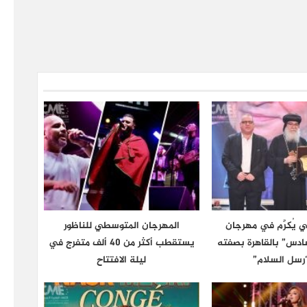
 يُكرَّم في مهرجان
المهرجان المتوسطي للناظور
دس” بالقاهرة بصفته
يستقطب أكثر من 40 ألف متفرج في
رسل السلام”
ليلة الافتتاح