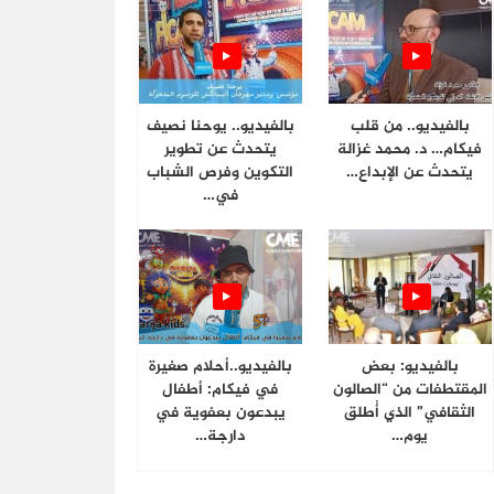
بالفيديو.. من قلب
بالفيديو.. يوحنا نصيف
فيكام… د. محمد غزالة
يتحدث عن تطوير
يتحدث عن الإبداع…
التكوين وفرص الشباب
في…
بالفيديو: بعض
بالفيديو..أحلام صغيرة
المقتطفات من “الصالون
في فيكام: أطفال
الثقافي” الذي أُطلق
يبدعون بعفوية في
يوم…
دارجة…