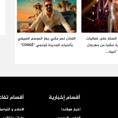
الستار على فعاليات
الفنان نصر مكري يهز الموسم الصيفي
دية عشرة من مهرجان
بأغنيته الجديدة كونجي “CONGÉ”
“أعياد…
أقسام إخبارية
أقسام تفاع
أخبار هولاندا
الاعلام و التواص
المغرب الرسمي
عادات وتقاليد