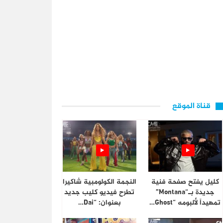
قناة الموقع
كليل يفتح صفحة فنية
النجمة الكولومبية شاكيرا
جديدة بـ“Montana”
تطرح فيديو كليب جديد
تمهيداً لألبومه “Ghost…
بعنوان: “Dai…