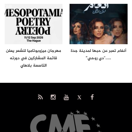
أنغام تعبر عن حبها لمدينة جدة
مهرجان ميزوبوتاميا للشعر يعلن
…..“دي روحي”
قائمة المشاركين في دورته
التاسعة بلاهاي