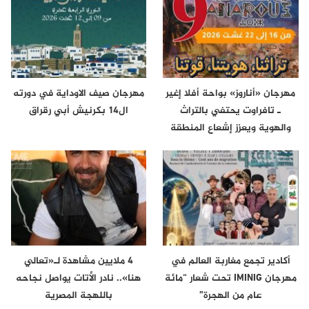
مهرجان «أناروز» بواحة أفلا إغير
مهرجان صيف الاوداية في دورته
ـ تافراوت يحتفي بالتراث
ال14 بكرنيش أبي رقراق
والهوية ويعزز إشعاع المنطقة
أكادير تجمع مغاربة العالم في
4 ملايين مشاهدة لـ«تعالي
مهرجان IMINIG تحت شعار “مائة
هنا».. نادر الأتات يواصل نجاحه
عام من الهجرة”
باللهجة المصرية