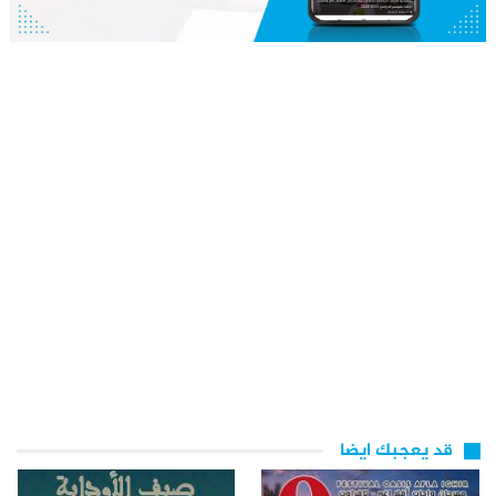
قد يعجبك ايضا