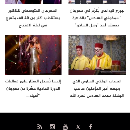
جورج قرداحي يُكرَّم في مهرجان
المهرجان المتوسطي للناظور
“سمفوني السادس” بالقاهرة
يستقطب أكثر من 40 ألف متفرج
بصفته أحد “رسل السلام”
في ليلة الافتتاح
الخطاب الملكي السامي الذي
إليسا تُسدل الستار على فعاليات
وجهه أمير المؤمنين صاحب
الدورة الحادية عشرة من مهرجان
الجلالة محمد السادس نصره الله
“أعياد…
إلى…