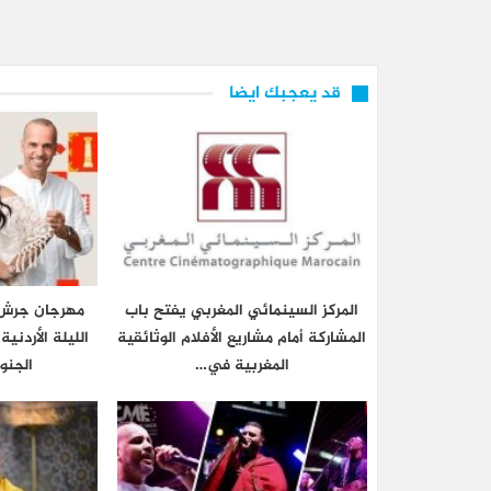
قد يعجبك ايضا
المركز السينمائي المغربي يفتح باب
مهرجان جرش 
المشاركة أمام مشاريع الأفلام الوثائقية
الليلة الأردني
المغربية في…
الجنو