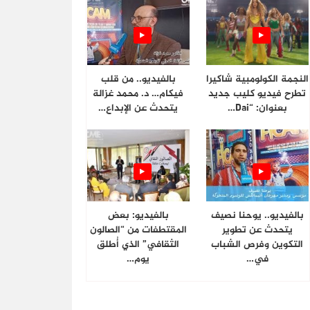
النجمة الكولومبية شاكيرا
بالفيديو.. من قلب
تطرح فيديو كليب جديد
فيكام… د. محمد غزالة
بعنوان: “Dai…
يتحدث عن الإبداع…
بالفيديو.. يوحنا نصيف
بالفيديو: بعض
يتحدث عن تطوير
المقتطفات من “الصالون
التكوين وفرص الشباب
الثقافي” الذي أُطلق
في…
يوم…