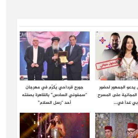
يدعو الجمهور لحضور
جورج قرداحي يُكرَّم في مهرجان
ة المجانية على المسرح
“سمفوني السادس” بالقاهرة بصفته
بي غداً في…
أحد “رسل السلام”