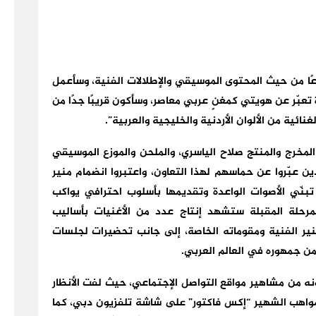
وعًا من حيث المحتوى الموسيقي والإطلالات الفنية، وسأعمل
عبّر عن هويتي كمغنٍ عربي معاصر، وسأكون قريبًا جدًا من
نائية من الألوان الأردنية والخليجية والعربية”.
المخرج والمنتج صلاح الياسري، والملحن والموزع الموسيقي
عبّروا عن حماسهم لهذا التعاون، واعتبروا انضمام منير
بنّي الأصوات الواعدة وتقديمها بأسلوب احترافي يواكب
مرحلة المقبلة ستشهد إنتاج عدد من الأغنيات بأساليب
ير الفنية ومقوماته الخاصة، إلى جانب تحضيرات لجلسات
من جمهوره في العالم العربي.
 كونه من مشاهير مواقع التواصل الإجتماعي، حيث لفت الأنظار
مواهب الشهير “إكس فاكتور” على شاشة تلفزيون دبي، كما