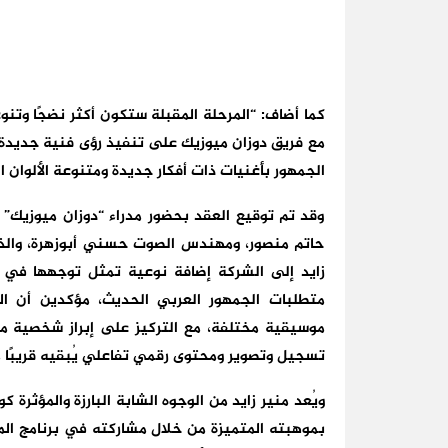
كما أضاف: “المرحلة المقبلة ستكون أكثر نضجًا وتن
مع فريق دوزان ميوزيك على تنفيذ رؤى فنية جديدة ت
الجمهور بأغنيات ذات أفكار جديدة ومتنوعة الألوان الغ
وقد تم توقيع العقد بحضور مدراء “دوزان ميوزيك” 
حاتم منصور، ومهندس الصوت حسني أبوزهرة، والذين 
زايد إلى الشركة إضافة نوعية تمثل توجهها في ت
متطلبات الجمهور العربي الحديث، مؤكدين أن ال
موسيقية مختلفة، مع التركيز على إبراز شخصية من
تسجيل وتصوير ومحتوى رقمي تفاعلي يُبقيه قريبًا 
ويُعد منير زايد من الوجوه الشابة البارزة والمؤثرة
بموهبته المتميزة من خلال مشاركته في برنامج ال