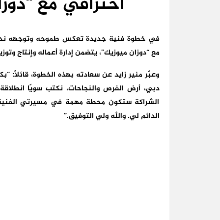
احترافي مع “دوز
في خطوة فنية جديدة تعكس طموحه وتوجهه نحو الا
مع “دوزان ميوزيك”، يتضمن إدارة أعماله وإنتاج وتو
وعبّر منير زايد عن سعادته بهذه الخطوة، قائلاً: “
دبي، أرض الفرص والنجاحات، نكتب سويًا انطلاقة ج
الشراكة ستكون محطة مهمة في مسيرتي الفنية، 
الدائم لي. والله ولي التوفيق.”