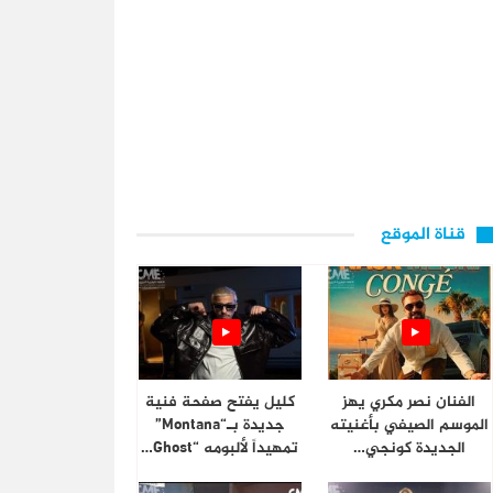
قناة الموقع
الفنان نصر مكري يهز
كليل يفتح صفحة فنية
الموسم الصيفي بأغنيته
جديدة بـ“Montana”
الجديدة كونجي…
تمهيداً لألبومه “Ghost…