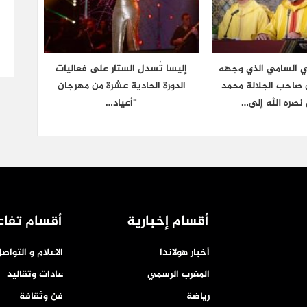
ي السامي الذي وجهه
إليسا تُسدل الستار على فعاليات
ن صاحب الجلالة محمد
الدورة الحادية عشرة من مهرجان
نصره الله إلى…
“أعياد…
أقسام إخبارية
أقسام تفاع
أخبار هولاندا
الاعلام و التواص
المغرب الرسمي
عادات وتقاليد
رياضة
فن وثقافة