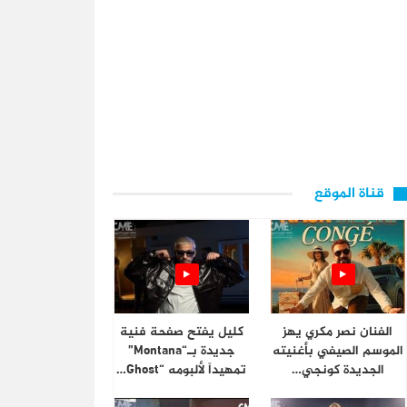
قناة الموقع
الفنان نصر مكري يهز
كليل يفتح صفحة فنية
الموسم الصيفي بأغنيته
جديدة بـ“Montana”
الجديدة كونجي…
تمهيداً لألبومه “Ghost…