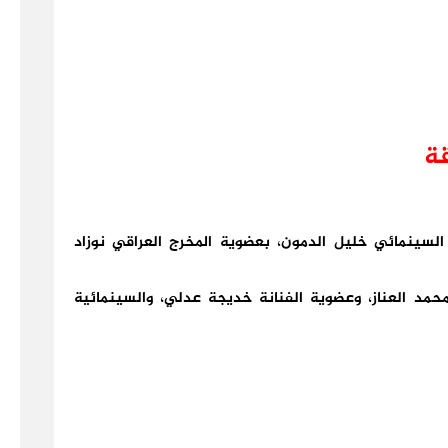
قة
د السينمائي خليل الدمون، بعضوية المخرج العراقي نوزاد
 محمد العناز، وعضوية الفنانة خديجة عدلي، والسينمائية