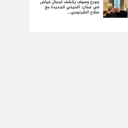
جورج وسوف يكشف لجمال فياض
في عمّان: أغنيتي الجديدة مع
صلاح الشرنوبي…