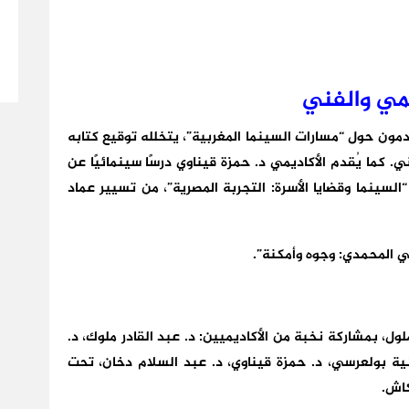
يمي والفني
مون حول “مسارات السينما المغربية”، يتخلله توقيع كتابه
. كما يُقدم الأكاديمي د. حمزة قيناوي درسًا سينمائيًا عن
سينما وقضايا الأسرة: التجربة المصرية”، من تسيير عماد
حي المحمدي: وجوه وأمكنة”.
لول، بمشاركة نخبة من الأكاديميين: د. عبد القادر ملوك، د.
ونية بولعرسي، د. حمزة قيناوي، د. عبد السلام دخان، تحت
كاش.