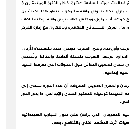
يستعد مهرجان سوس الدولي للفيلم القصير لإطلاق فعاليات دورته السابعة عشرة، خلال الفترة الممتدة من 3
ة إنزكان أيت ملول، بجهة سوس ماسة – المغرب. ينظم هذا الحدث من
ع جماعة أيت ملول، ومجلس جهة سوس ماسة، وكلية اللغات
 من المركز السينمائي المغربي، وبالتعاون مع إدارة المركز
دورة مشاركة سينمائيين من 16 دولة عربية وأوروبية، وهي: المغرب، تونس، مصر، فلسطين، الأردن،
عراق، فرنسا، السويد، بلجيكا، ألمانيا، وإيطاليا. وتُخصص
، في سعي لتعميق النقاش حول التحولات التي تعرفها البنية
فنية إبداعية.
جان والمخرج المغربي المعروف، أن هذه الدورة تسعى إلى
السينما كوسيلة للتفكير النقدي والإبداعي، ما يعزز الدور
اعي.
ية للمهرجان، الذي يراهن على تنوع التجارب السينمائية
صيات أثرت المشهد الفني والثقافي، وهم: