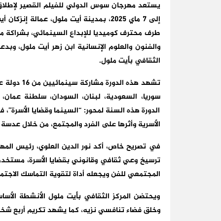
إلى 7 ماي 2025، بمدينة أيت ملول، عمال
طرف محترف كوميديا للإبداع السينمائي، بشراكة م
والفنون والعلوم الإنسانية ابن زهر أيت ملول، وبدعم
الثقافي بأيت ملول.
تشهد هذه ال
سوريا، السعودية، لبنان، السودان، سلطنة عمان، ال
الدورة هذه السنة لمحور: “السينما وقضايا الأسرة”
الأسرية وأثرها على الفرد والمجتمع، من خلال عدسة 
في تصريح خاص، أكد نور الدين العلوي، رئيس المهر
ترسيخ وعي ثقافي وقانوني بقضايا الأسرة، مستخدمة 
المجتمعي للفن ويجعله أداة لتقوية التماسك الاجتم
ويحتضن المركز الثقافي بأيت ملول الأنشطة الأساس
وخلق فضاء تنافسي نزيه، كما يشهد تكريم أربع شخ