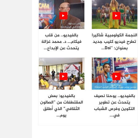
النجمة الكولومبية شاكيرا
بالفيديو.. من قلب
تطرح فيديو كليب جديد
فيكام… د. محمد غزالة
بعنوان: “Dai…
يتحدث عن الإبداع…
بالفيديو.. يوحنا نصيف
بالفيديو: بعض
يتحدث عن تطوير
المقتطفات من “الصالون
التكوين وفرص الشباب
الثقافي” الذي أُطلق
في…
يوم…