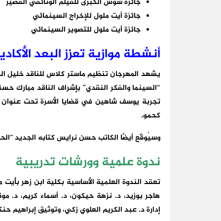
جائزة سوس الكبرى للفيلم الوثائقي القصير
جائزة أيت ملول للإخراج السينمائي
جائزة أيت ملول للتصوير السينمائي
أنشطة موازية تعزز البعد الأكاد
يشهد المهرجان تنظيم ماستر كلاس للناقد خليل الد
“السينما والفكر النقدي” بإشراف الناقد مبارك حسني
تجربة يوسف شاهين في قضايا الأسرة تحت عنوان “ال
كحمو.
وسيُوقّع أيضًا الكاتب حسن نرايس كتابه الجديد “ال
ندوة علمية وورشات تدريبية
تعقد الندوة العلمية الأساسية بكلية ابن زهر بأيت م
هاجر بوزيد، د. نزهة حيكون، د. أسماء كريم، د. م
إدارة د. عبد الكريم العلوي زكي، وتوثيق إبراهيم حن