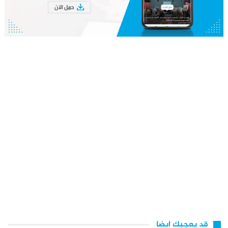
قد يعجبك ايضا