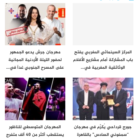
المركز السينمائي المغربي يفتح
مهرجان جرش يدعو الجمهور
باب المشاركة أمام مشاريع الأفلام
لحضور الليلة الأردنية المجانية
الوثائقية المغربية في…
على المسرح الجنوبي غداً في…
جورج قرداحي يُكرَّم في مهرجان
المهرجان المتوسطي للناظور
“سمفوني السادس” بالقاهرة
يستقطب أكثر من 40 ألف متفرج