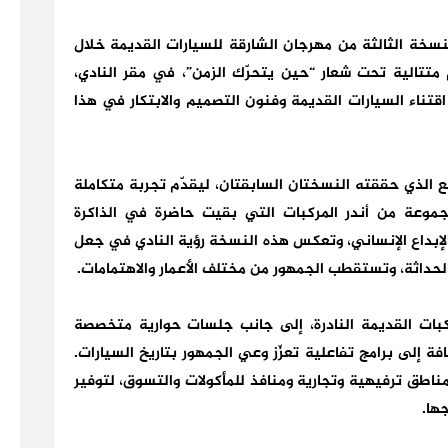
نسخة الثالثة من مهرجان الشارقة للسيارات القديمة خلال
ر 2026، تمتد لأربعة أيام متتالية تحت شعار “حين يتحرّك الزمن”، في مقر النادي،
تناء السيارات القديمة وفنون التصميم والابتكار في هذا
سع الذي حققته النسختان السابقتان، ليقدّم تجربة متكاملة
مجموعة من أندر المركبات التي بقيت حاضرة في الذاكرة
إبداع الإنساني، وتعكس هذه النسخة رؤية النادي في جعل
لحداثة، وتستقطب الجمهور من مختلف الأعمار والاهتمامات.
كبات القديمة النادرة، إلى جانب جلسات حوارية متخصصة
فة إلى برامج تفاعلية تعزّز وعي الجمهور بتاريخ السيارات.
اطق ترفيهية وتجارية ومنافذ للمأكولات والتسوق، لتوفير
جها.