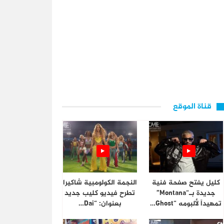
قناة الموقع
كليل يفتح صفحة فنية
النجمة الكولومبية شاكيرا
جديدة بـ“Montana”
تطرح فيديو كليب جديد
تمهيداً لألبومه “Ghost…
بعنوان: “Dai…