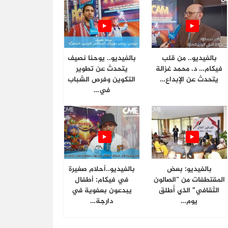
بالفيديو.. من قلب
بالفيديو.. يوحنا نصيف
فيكام… د. محمد غزالة
يتحدث عن تطوير
يتحدث عن الإبداع…
التكوين وفرص الشباب
في…
بالفيديو: بعض
بالفيديو..أحلام صغيرة
المقتطفات من “الصالون
في فيكام: أطفال
الثقافي” الذي أُطلق
يبدعون بعفوية في
يوم…
دارجة…