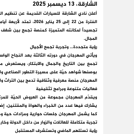
الشارقة، 13 ديسمبر 2025
أعلن نادي الشارقة للسيارات القديمة عن تنظيم ال
الفترة من 22 إلى 25 يناي
تجسيداً لمكانته المتميزة كمنصة تجمع بين شغف اق
المجال.
رؤية متجددة… وتجربة تجمع الأجيال
ويأتي المهرجان في دورته الثالثة بعد النجاح الوا
تجمع بين التاريخ والجمال والابتكار، ويستعرض 
بوصفها شواهد حيّة على مسيرة التطور الصناعي وال
المهرجان منصة معرفية وثقافية تدمج بين التراث وا
فعاليات متنوعة وبرامج تثقيفية
ويقدّم المهرجان مجموعة من العروض الحيّة للمر
يشارك فيها عدد من الخبراء والهواة والمقتنين، إضا
كما يشمل المهرجان جلسات حوارية ومزادات حية ومن
تجربة متكاملة للعائلات والزوار من داخل الدولة وخار
رؤية تستلهم الماضي وتستشرف المستقبل