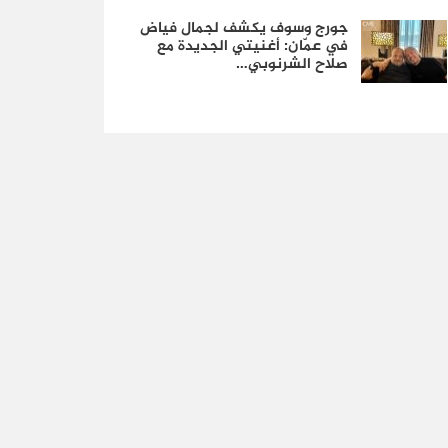
جورج وسوف يكشف لجمال فياض
في عمّان: أغنيتي الجديدة مع
صلاح الشرنوبي…