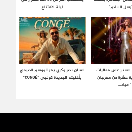
رسل السلام”
ليلة الافتتاح
الستار على فعاليات
الفنان نصر مكري يهز الموسم الصيفي
دية عشرة من مهرجان
بأغنيته الجديدة كونجي “CONGÉ”
“أعياد…