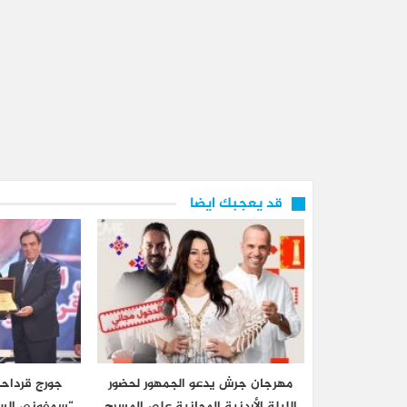
قد يعجبك ايضا
مهرجان جرش يدعو الجمهور لحضور
جورج قرداحي
الليلة الأردنية المجانية على المسرح
“سمفوني السا