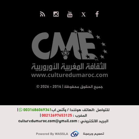
© جميع الحقوق محفوظة | 2014 - 2026
للتواصل :
الهاتف هولندا / وآتس اب
0031686069341
|
المغرب :
00212697653125
|
البريد الالكتروني :
culturedumaroc.com@gmail.com
تصميم وبرمجة