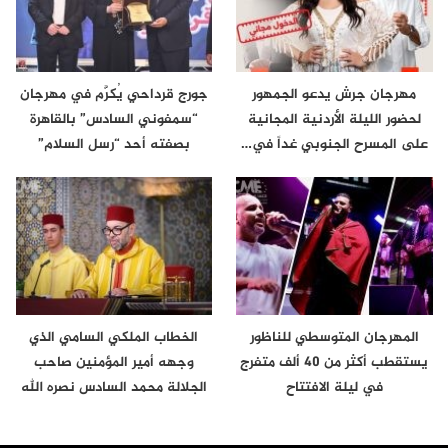
مهرجان جرش يدعو الجمهور
جورج قرداحي يُكرَّم في مهرجان
لحضور الليلة الأردنية المجانية
“سمفوني السادس” بالقاهرة
على المسرح الجنوبي غداً في…
بصفته أحد “رسل السلام”
المهرجان المتوسطي للناظور
الخطاب الملكي السامي الذي
يستقطب أكثر من 40 ألف متفرج
وجهه أمير المؤمنين صاحب
في ليلة الافتتاح
الجلالة محمد السادس نصره الله
إلى…