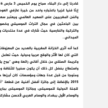
إرثا فنيا غزيرا باعتباره واحد من خيرة عازفي الع
والفن المغربيين على الصعيد العالمي.
ويعتبر سعي
بين الباحثين في مجال التراث الموسيقي وخصوص
والتركية والفارسية حيث شارك في عدة منتديات وط
الميداني .
كما أنه أثرى الخزانة المغربية بالعديد من المعزوف
التي كان لها الأثر والوقع عربيا ودوليا، حيث تعام
وكريمة الصقلي من خلال أغاني رائعة وهي “بوح يا ق
واستطاع بفضل كل ذلك أن يكون سفيرا للثقافة والف
ومتوجا من قبل عدة جهات ومؤسسات كان أبرزها ح
للجنة الدولية للموسيقى، وجائزة الموسيقى بباريز 
والوسام الأول ببغداد والوسام العربي لأحسن مشاركة 