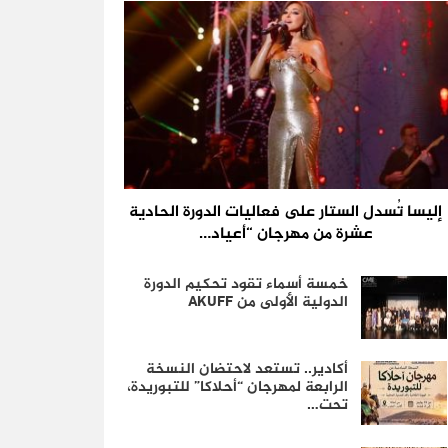
إليسا تُسدل الستار على فعاليات الدورة الحادية
عشرة من مهرجان “أعياد…
خمسة أسماء تقود تحكيم الدورة
الدولية الأولى من AKUFF
أكادير.. تستعد لاحتضان النسخة
الرابعة لمهرجان “أحلاكا” للتبوريدة،
تحت…