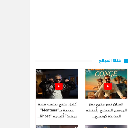
قناة الموقع
الفنان نصر مكري يهز
كليل يفتح صفحة فنية
الموسم الصيفي بأغنيته
جديدة بـ“Montana”
الجديدة كونجي…
تمهيداً لألبومه “Ghost…