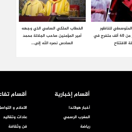
المتوسطي للناظور
الخطاب الملكي السامي الذي وجهه
يستقطب أكثر من 40 ألف متفرج في
أمير المؤمنين صاحب الجلالة محمد
ة الافتتاح
السادس نصره الله إلى…
أقسام إخبارية
أقسام تفاع
أخبار هولاندا
الاعلام و التواص
المغرب الرسمي
عادات وتقاليد
رياضة
فن وثقافة