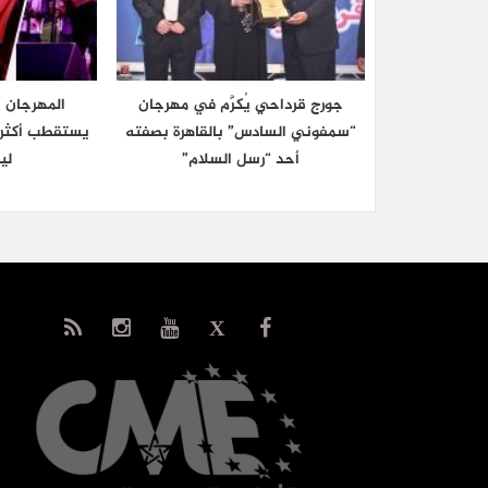
جورج قرداحي يُكرَّم في مهرجان
المهرجان 
“سمفوني السادس” بالقاهرة بصفته
أحد “رسل السلام”
ليل