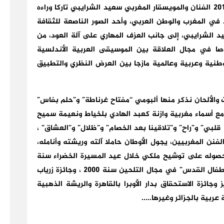
غادرنا إلى دار البقاء صباح يوم الخميس 3 مارس 2016 الفنان والمويسقار المغربي سعيد الشرايبي تاركا وراءه
ود في المغرب والوطن العربي، وأحد الصور الناصعة للثقافة
د الشرايبي، إلى جانب العزف المهاري على آلة العود، من
ا في مجال العلاقة بين الموسيقى العربية الأندلسية
نية وعربية وعالمية مازجا بين العرض النظري والتطبيق
ات والألحان نذكر منها ألبومي “مفتاح غرناطة” و”حلم بفاس”
ل مع أسماء مغربية وازنة كعبد الهادي بلخياط ونعيمة سميح
لبي” و”راح” و”تلاقينا بعد الخصام” و”ظلال” و”العشاق” ،
نن المغربيين، يجول الأوطان حاملا آلته وريشته وأنامله،
صوله على توشيح ملكي خلال عيد المسيرة الخضراء سنة
2015 بالإضافة إلى جائزة أفضل أغنية عن قطعة “أطفال القدس” في مجال التلحين سنة 2000 ، وجائزة زرياب
وجائزة الاستحقاق بدار الأوبرا بالقاهرة والريشة الذهبية
عربية بالجزائر وغيرها…..