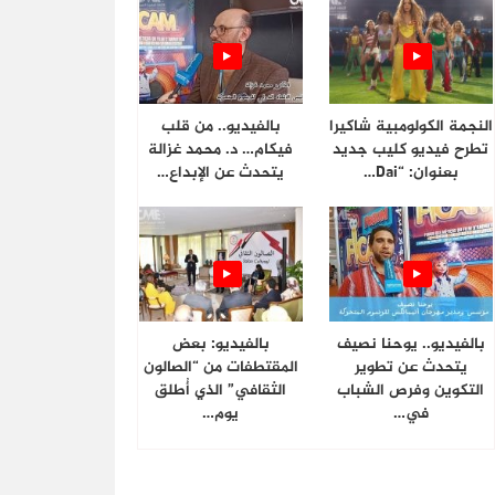
النجمة الكولومبية شاكيرا
بالفيديو.. من قلب
تطرح فيديو كليب جديد
فيكام… د. محمد غزالة
بعنوان: “Dai…
يتحدث عن الإبداع…
بالفيديو.. يوحنا نصيف
بالفيديو: بعض
يتحدث عن تطوير
المقتطفات من “الصالون
التكوين وفرص الشباب
الثقافي” الذي أُطلق
في…
يوم…