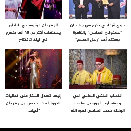
جورج قرداحي يُكرَّم في مهرجان
المهرجان المتوسطي للناظور
“سمفوني السادس” بالقاهرة
يستقطب أكثر من 40 ألف متفرج
بصفته أحد “رسل السلام”
في ليلة الافتتاح
الخطاب الملكي السامي الذي
إليسا تُسدل الستار على فعاليات
وجهه أمير المؤمنين صاحب
الدورة الحادية عشرة من مهرجان
الجلالة محمد السادس نصره الله
“أعياد…
إلى…