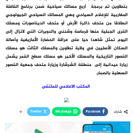
بتطاوين تم برمجة أربع مسالك سياحية ضمن برنامج القافلة
المغاربية للإعلام السياحي وهي المسالك السياحي الجيولوجي
انطلاقا من متحف ذاكرة الأرض أو متحف الديناصورات ومسلك
القرى الجبلية منها قرماسة وشنني والدويرات التي لاتزال إلى
اليوم تمثل شاهدا حيا على عراقة الحضارة الأمازيغية وأصالة
السكان الأصليين في ولاية تطاوين والمسلك الثالث هو مسلك
القصور التاريخية والمسلك الأخير هو مسلك سطح القمر يشمل
زيارة ميدانية إلى منطقة الشرشارة وزيارة متحف جمعية القصور
السهلية بالصمار.
المكتب الاعلامي للملتقى
Twitter
WhatsApp
Facebook
شارك