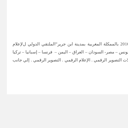
ينظم كل من الاتحاد الدولي للمواقع الإلكترونية بشراكة مع مؤسسة الملتقي الدولي للإعلام الالكتروني في الفترة من 14الي 17 إبريل 2016 بالممكلة المغربية بمدينة ابن جرير”الملتقي الدولي لﻹعلام
تونس – مصر- السودان – العراق – اليمن – فرنسا – إسبانيا – تركيا
 التصوير الرقمي . الإعلام الرقمي . التصوير الرقمي . إلي جانب