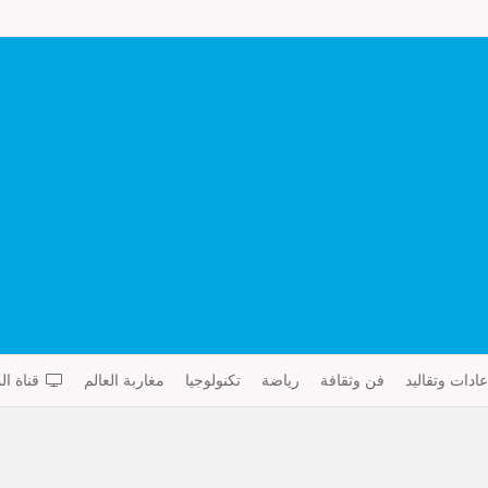
عادات وتقاليد
فن وثقافة
رياضة
تكنولوجيا
مغاربة العالم
قناة ال