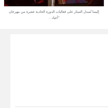
إليسا تُسدل الستار على فعاليات الدورة الحادية عشرة من مهرجان
“أعياد…