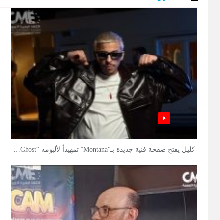
كليل يفتح صفحة فنية جديدة بـ“Montana” تمهيداً لألبومه “Ghost…