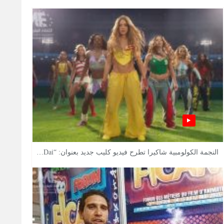
النجمة الكولومبية شاكيرا تطرح فيديو كليب جديد بعنوان: “Dai…