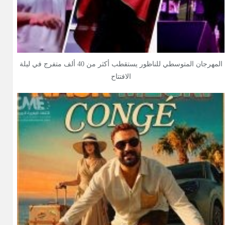
المهرجان المتوسطي للناظور يستقطب أكثر من 40 ألف متفرج في ليلة
الافتتاح