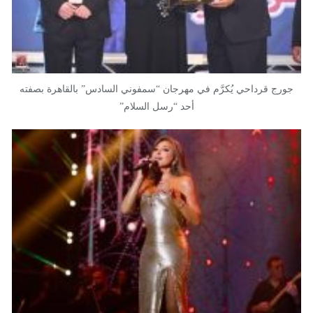
جورج قرداحي يُكرَّم في مهرجان “سمفوني السادس” بالقاهرة بصفته
أحد “رسل السلام”