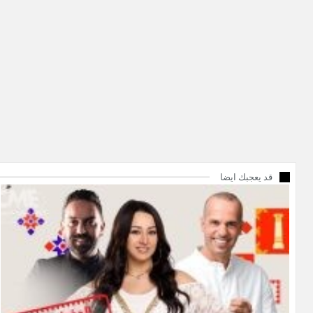
قد يعجبك ايضا