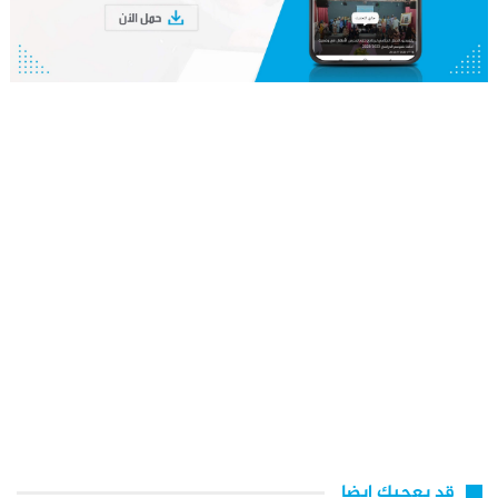
قد يعجبك ايضا