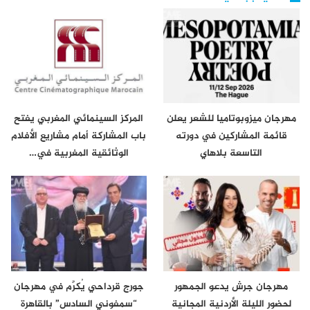
مهرجان ميزوبوتاميا للشعر يعلن
المركز السينمائي المغربي يفتح
قائمة المشاركين في دورته
باب المشاركة أمام مشاريع الأفلام
التاسعة بلاهاي
الوثائقية المغربية في…
مهرجان جرش يدعو الجمهور
جورج قرداحي يُكرَّم في مهرجان
لحضور الليلة الأردنية المجانية
“سمفوني السادس” بالقاهرة