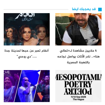
قد يعجبك ايضا
4 ملايين مشاهدة لـ«تعالي
أنغام تعبر عن حبها لمدينة جدة
هنا».. نادر الأتات يواصل نجاحه
…..“دي روحي”
باللهجة المصرية