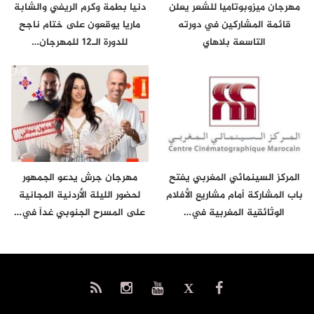
مهرجان ميزوبوتاميا للشعر يعلن
دنيا بطمة وكرم الريفي والشابة
قائمة المشاركين في دورته
ماريا يوقعون على ختام ناجح
التاسعة بلاهاي
للدورة الـ12 للمهرجان…
المركز السينمائي المغربي يفتح
مهرجان جرش يدعو الجمهور
باب المشاركة أمام مشاريع الأفلام
لحضور الليلة الأردنية المجانية
الوثائقية المغربية في…
على المسرح الجنوبي غداً في…