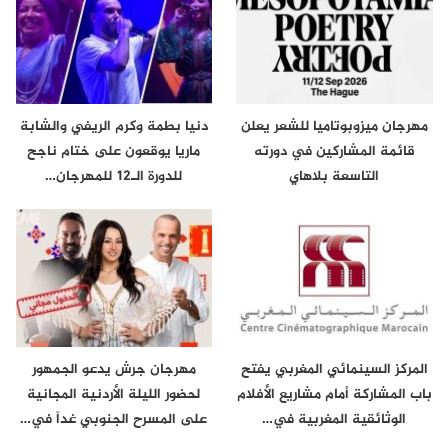
مهرجان ميزوبوتاميا للشعر يعلن
دنيا بطمة وكرم الريفي والشابة
قائمة المشاركين في دورته
ماريا يوقعون على ختام ناجح
التاسعة بلاهاي
للدورة الـ12 للمهرجان…
المركز السينمائي المغربي يفتح
مهرجان جرش يدعو الجمهور
باب المشاركة أمام مشاريع الأفلام
لحضور الليلة الأردنية المجانية
الوثائقية المغربية في…
على المسرح الجنوبي غداً في…