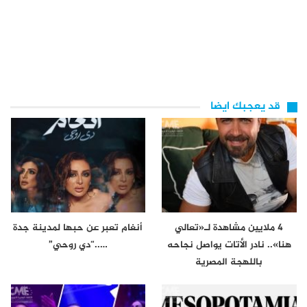
قد يعجبك ايضا
4 ملايين مشاهدة لـ«تعالي
أنغام تعبر عن حبها لمدينة جدة
هنا».. نادر الأتات يواصل نجاحه
…..“دي روحي”
باللهجة المصرية