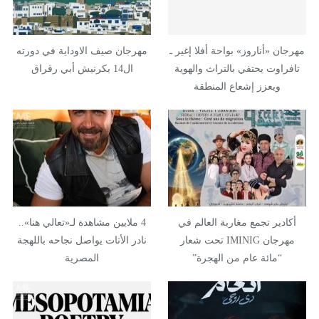
مهرجان «أناروز» بواحة أفلا إغير ـ
مهرجان صيف الاوداية في دورته
تافراوت يحتفي بالتراث والهوية
ال14 بكرنيش أبي رقراق
ويعزز إشعاع المنطقة
أكادير تجمع مغاربة العالم في
4 ملايين مشاهدة لـ«تعالي هنا»..
مهرجان IMINIG تحت شعار
نادر الأتات يواصل نجاحه باللهجة
“مائة عام من الهجرة”
المصرية