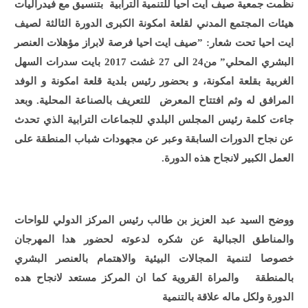
نظمت جمعية صيف ايت احيا للتنمية الترابية بتنسيق مع فيدراليات
هيئات المجتمع المدني لقلعة امكونة الكبرى الدورة الثالثة لصيف
ايت احيا تحت شعار: ”صيف ايت احيا فرصة لابراز مؤهلات العنصر
البشري المحلي” من24 الى 27 غشت 2017 بايت سدرات السهل
الغربية بقلعة امكونة، و بحضور رئيس بلدية قلعة امكونة و الوفد
المرافق له وثم افتتاح المعرض للتعريف بالصناعة المحلية. وبعد
جاءت كلمة رئيس المجلس البلدي للجماعات الترابية الذي تحدث
عن نجاح الدورات السابقة وعبر عن مجهودات شباب المنطقة على
العمل الكبير لانجاح هذه الدورة.
ووضح السيد عبد العزيز بن طالب رئيس المركز الدولي للواحات
والمناطق الجبالية عن شكره لدعوته لحضور هدا المهرجان
خصوصا لتنمية المجالات البيئية والاهتمام بالعنصر البشري
بالمنطقة والمراة القروية كما ان المركز
مستعد
لانجاح هده
الدورة ولكل ماله علاقة بالتنمية