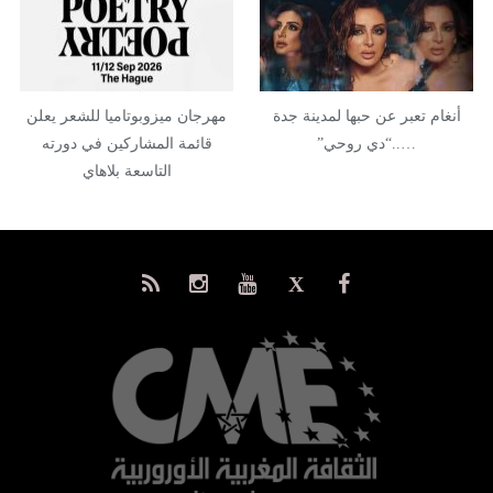
أنغام تعبر عن حبها لمدينة جدة
مهرجان ميزوبوتاميا للشعر يعلن
…..“دي روحي”
قائمة المشاركين في دورته
التاسعة بلاهاي