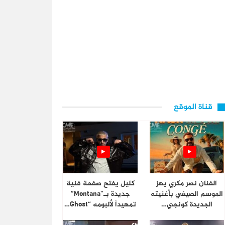
قناة الموقع
الفنان نصر مكري يهز
كليل يفتح صفحة فنية
الموسم الصيفي بأغنيته
جديدة بـ“Montana”
الجديدة كونجي…
تمهيداً لألبومه “Ghost…