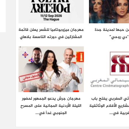
عن حبها لمدينة جدة
مهرجان ميزوبوتاميا للشعر يعلن قائمة
“دي روحي”
المشاركين في دورته التاسعة بلاهاي
ائي المغربي يفتح باب
مهرجان جرش يدعو الجمهور لحضور
شاريع الأفلام الوثائقية
الليلة الأردنية المجانية على المسرح
غربية في…
الجنوبي غداً في…