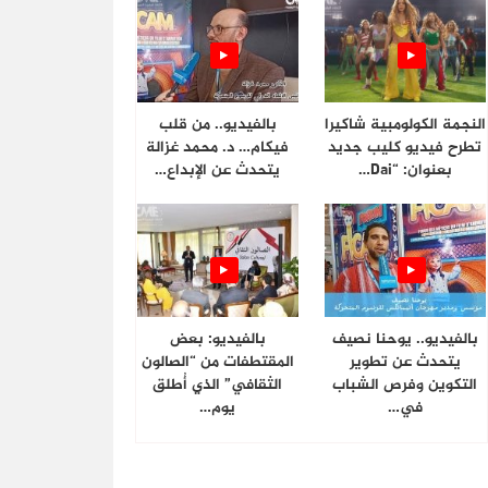
النجمة الكولومبية شاكيرا
بالفيديو.. من قلب
تطرح فيديو كليب جديد
فيكام… د. محمد غزالة
بعنوان: “Dai…
يتحدث عن الإبداع…
بالفيديو.. يوحنا نصيف
بالفيديو: بعض
يتحدث عن تطوير
المقتطفات من “الصالون
التكوين وفرص الشباب
الثقافي” الذي أُطلق
في…
يوم…