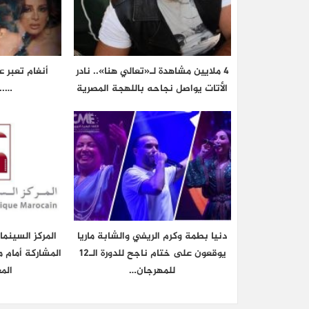
4 ملايين مشاهدة لـ«تعالي هنا».. نادر
أنغام تعبر 
الأتات يواصل نجاحه باللهجة المصرية
…..
دنيا بطمة وكرم الريفي والشابة ماريا
المركز السينم
يوقعون على ختام ناجح للدورة الـ12
المشاركة أمام م
للمهرجان…
الم