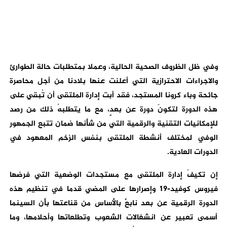
وفي ظل الظروف الصحية الحالية، وعملا بمتطلبات حالة الطوارئ
والاجراءات الاحترازية التي أعلنت عنها بلادنا من أجل محاصرة
جائحة وباء كرونا المستجد، فقد أبت إدارة الملتقى أن تُبقي على
هذه الدورة لتكونَ دورة عن بعدٍ، مع ما يتطلبهُ ذلك من رصد
للإمكانيات التقنية والرقمية التي من شأنها ضمان تتبع الجمهور
الوفي لمختلف أنشطة الملتقى بنفس الزخم المعهود في
الدورات العادية.
إن تكيفَ إدارة الملتقى مع مستجدات الوضعية التي فرضها
فيروس كوفيد-19 وإصرارها على المضي قدما في تنظيم هذه
الدورة الرقمية عن بعد نابعٌ بالأساس من قناعتها بأن السينما
أسمى تعبير عن انشغالات الشعوب وتطلعاتها وأحلامها، وما