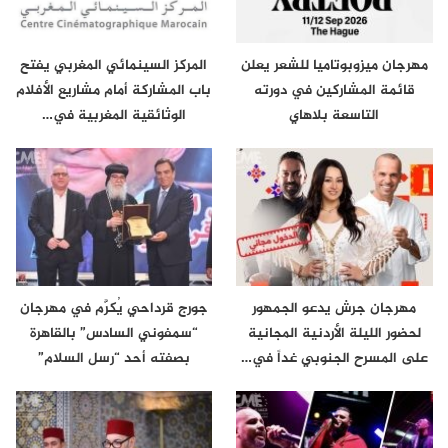
مهرجان ميزوبوتاميا للشعر يعلن
المركز السينمائي المغربي يفتح
قائمة المشاركين في دورته
باب المشاركة أمام مشاريع الأفلام
التاسعة بلاهاي
الوثائقية المغربية في…
مهرجان جرش يدعو الجمهور
جورج قرداحي يُكرَّم في مهرجان
لحضور الليلة الأردنية المجانية
“سمفوني السادس” بالقاهرة
على المسرح الجنوبي غداً في…
بصفته أحد “رسل السلام”