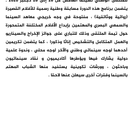
للملتقى الوطني لسينما الهامش من 26 إلى 28 دجنبر 2020 .
يتضمن برنامج هذه الدورة مسابقة وطنية رسمية للأفلام القصيرة
(روائية ووثائقية) ، مفتوحة في وجه خريجي معاهد السينما
والسمعي البصري والمهتمين بإبداع الأفلام المختلفة المتمحورة
حول تيمة الملتقى وذلك للتباري على جوائز الإخراج والسيناريو
والعمل المتكامل والتشخيص إناثا وذكورا ، كما يتضمن تكريمين
أحدهما لوجه سينمائي وطني والآخر لوجه محلي ، وندوة علمية
دولية يشارك فيها ويؤطرها أكاديميون و نقاد سينمائيون
وباحثون ، وورشات تكوينية يستفيد منها الشباب المهتم
بالسينما وفقرات أخرى سيعلن عنها لاحقا .