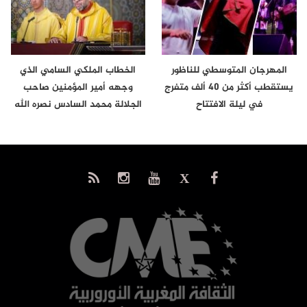
المهرجان المتوسطي للناظور
الخطاب الملكي السامي الذي
يستقطب أكثر من 40 ألف متفرج
وجهه أمير المؤمنين صاحب
في ليلة الافتتاح
الجلالة محمد السادس نصره الله
إلى…