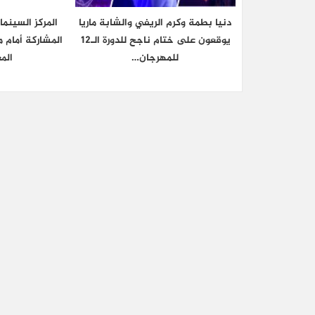
دنيا بطمة وكرم الريفي والشابة ماريا
المركز السينم
يوقعون على ختام ناجح للدورة الـ12
المشاركة أمام م
للمهرجان…
الم