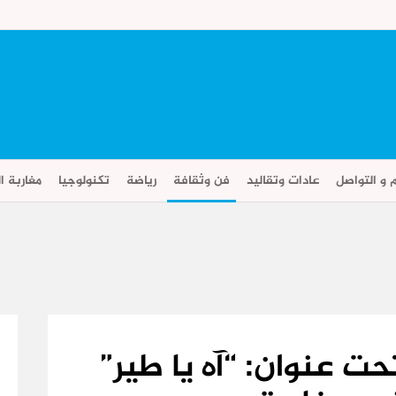
م و التواصل
عادات وتقاليد
فن وثقافة
رياضة
تكنولوجيا
مغاربة ال
ت عنوان: “آه يا طير”