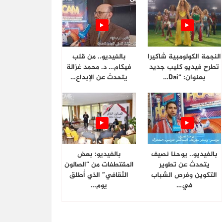
النجمة الكولومبية شاكيرا
بالفيديو.. من قلب
تطرح فيديو كليب جديد
فيكام… د. محمد غزالة
بعنوان: “Dai…
يتحدث عن الإبداع…
بالفيديو.. يوحنا نصيف
بالفيديو: بعض
يتحدث عن تطوير
المقتطفات من “الصالون
التكوين وفرص الشباب
الثقافي” الذي أُطلق
في…
يوم…