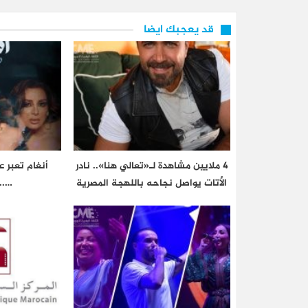
قد يعجبك ايضا
4 ملايين مشاهدة لـ«تعالي هنا».. نادر
أنغام تعبر 
الأتات يواصل نجاحه باللهجة المصرية
…..