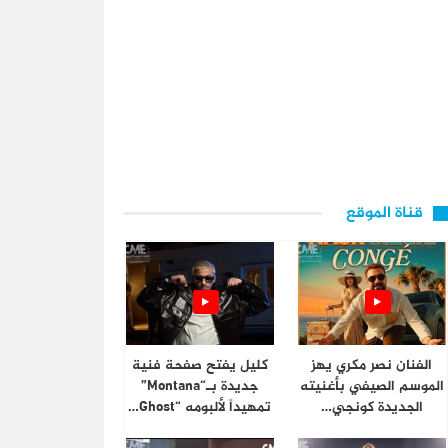
قناة الموقع
الفنان نصر مكري يهز
كليل يفتح صفحة فنية
الموسم الصيفي بأغنيته
جديدة بـ“Montana”
الجديدة كونجي…
تمهيداً لألبومه “Ghost…