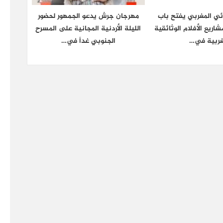
ائي المغربي يفتح باب
مهرجان جرش يدعو الجمهور لحضور
شاريع الأفلام الوثائقية
الليلة الأردنية المجانية على المسرح
غربية في…
الجنوبي غداً في…