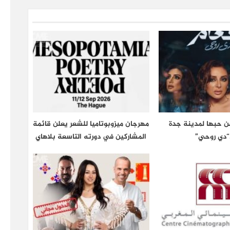
عن حبها لمدينة جدة
مهرجان ميزوبوتاميا للشعر يعلن قائمة
“دي روحي”
المشاركين في دورته التاسعة بلاهاي