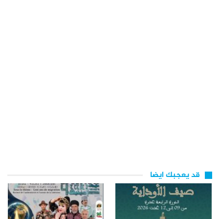
قد يعجبك ايضا