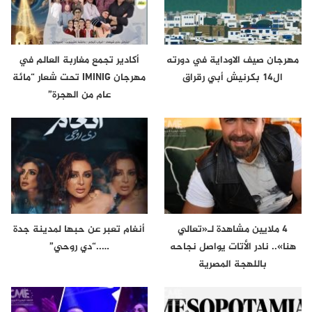
مهرجان صيف الاوداية في دورته
أكادير تجمع مغاربة العالم في
ال14 بكرنيش أبي رقراق
مهرجان IMINIG تحت شعار “مائة
عام من الهجرة”
4 ملايين مشاهدة لـ«تعالي
أنغام تعبر عن حبها لمدينة جدة
هنا».. نادر الأتات يواصل نجاحه
…..“دي روحي”
باللهجة المصرية