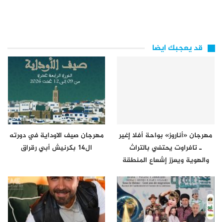
قد يعجبك ايضا
مهرجان «أناروز» بواحة أفلا إغير
مهرجان صيف الاوداية في دورته
ـ تافراوت يحتفي بالتراث
ال14 بكرنيش أبي رقراق
والهوية ويعزز إشعاع المنطقة