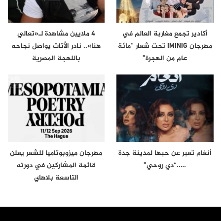
أكادير تجمع مغاربة العالم في
4 ملايين مشاهدة لـ«تعالي
مهرجان IMINIG تحت شعار “مائة
هنا».. نادر الأتات يواصل نجاحه
عام من الهجرة”
باللهجة المصرية
أنغام تعبر عن حبها لمدينة جدة
مهرجان ميزوبوتاميا للشعر يعلن
…..“دي روحي”
قائمة المشاركين في دورته
التاسعة بلاهاي