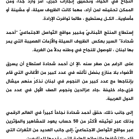
النجاح في الحياة، وتحقيق إنجازات كبرى، أمر وارد جداً، ومن
الممكن تحقيقه لمن أراد، مهما كانت الظروف سيئة، أو مشينة أو
مأساوية.. الكـل يستطيع ، طالما توافرت الإرادة
.
إستطاع المنتج اللّبنانيّ وخبير مواقع التّواصل الاجتماعيّ “أحمد
شحادة” السير بعكس الظروف السيئة والأزمات العصيبة التي يمر
بها لبنان ، للوصول للنجاح في وطنه بدلاً من الغربة
.
على الرغم من صغر سنه ،الإ ان أحمد شحادة استطاع أن يسرق
الأضواء بلا منازع بفضل تألقه في عدد كبير من الأغاني التي قام
بإنتاجها مع عدد كبير من النجوم في لبنان نذكرُ منهم ميشال
قزي،جاد خليفة ،جاد عزالدين ونجوم الصف الأول في عدد من
الدول العربية
.
إلى جانب ذلك، حقق أحمد شحادة نجاحاً كبيراً في العالم الرقمي
وذلك عبر توثيقه لأكثر من ٥٠ حساب يعود للمشاهير والمؤثرين
عبر مواقع التّواصل الاجتماعيّ ،إلى جانب العديد من الثغرات التي
قام باكتشافها والنصائح الهامة التي يقدمها للمتابعين
.