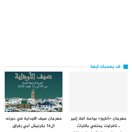
قد يعجبك ايضا
مهرجان «أناروز» بواحة أفلا إغير
مهرجان صيف الاوداية في دورته
ـ تافراوت يحتفي بالتراث
ال14 بكرنيش أبي رقراق