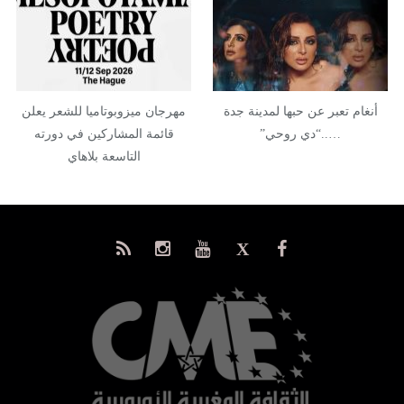
أنغام تعبر عن حبها لمدينة جدة
مهرجان ميزوبوتاميا للشعر يعلن
…..“دي روحي”
قائمة المشاركين في دورته
التاسعة بلاهاي