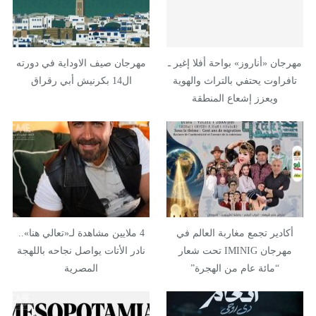
مهرجان «أناروز» بواحة أفلا إغير ـ
مهرجان صيف الاوداية في دورته
تافراوت يحتفي بالتراث والهوية
ال14 بكرنيش أبي رقراق
ويعزز إشعاع المنطقة
أكادير تجمع مغاربة العالم في
4 ملايين مشاهدة لـ«تعالي هنا»..
مهرجان IMINIG تحت شعار
نادر الأتات يواصل نجاحه باللهجة
“مائة عام من الهجرة”
المصرية