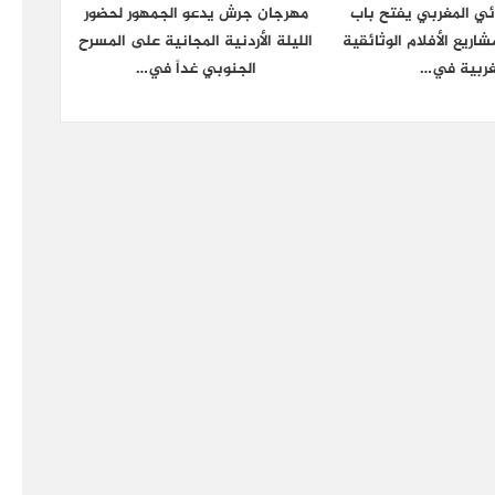
ائي المغربي يفتح باب
مهرجان جرش يدعو الجمهور لحضور
شاريع الأفلام الوثائقية
الليلة الأردنية المجانية على المسرح
غربية في…
الجنوبي غداً في…