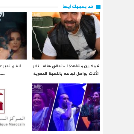
قد يعجبك ايضا
4 ملايين مشاهدة لـ«تعالي هنا».. نادر
أنغام تعبر 
الأتات يواصل نجاحه باللهجة المصرية
…..