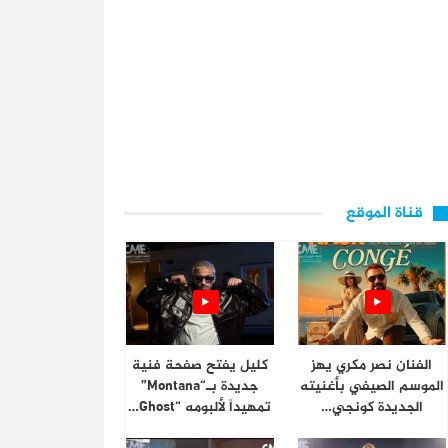
قناة الموقع
الفنان نصر مكري يهز
كليل يفتح صفحة فنية
الموسم الصيفي بأغنيته
جديدة بـ“Montana”
الجديدة كونجي…
تمهيداً لألبومه “Ghost…