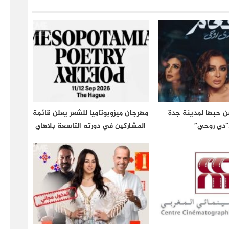
عن حبها لمدينة جدة
مهرجان ميزوبوتاميا للشعر يعلن قائمة
“دي روحي”
المشاركين في دورته التاسعة بلاهاي