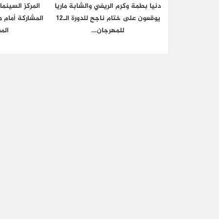
دنيا بطمة وكرم الريفي والشابة ماريا
المركز السينم
يوقعون على ختام ناجح للدورة الـ12
المشاركة أمام م
للمهرجان…
الم