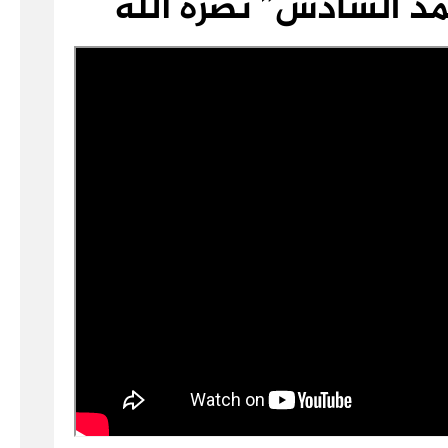
د السادس” نصره الله