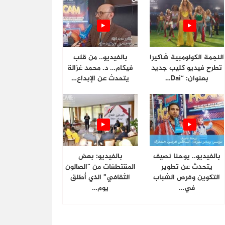
النجمة الكولومبية شاكيرا
بالفيديو.. من قلب
تطرح فيديو كليب جديد
فيكام… د. محمد غزالة
بعنوان: “Dai…
يتحدث عن الإبداع…
بالفيديو.. يوحنا نصيف
بالفيديو: بعض
يتحدث عن تطوير
المقتطفات من “الصالون
التكوين وفرص الشباب
الثقافي” الذي أُطلق
في…
يوم…