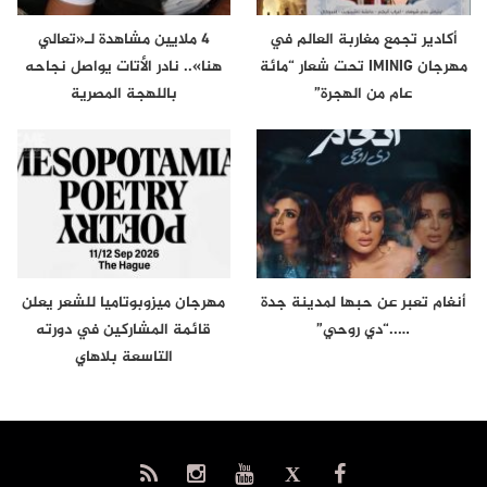
أكادير تجمع مغاربة العالم في
4 ملايين مشاهدة لـ«تعالي
مهرجان IMINIG تحت شعار “مائة
هنا».. نادر الأتات يواصل نجاحه
عام من الهجرة”
باللهجة المصرية
أنغام تعبر عن حبها لمدينة جدة
مهرجان ميزوبوتاميا للشعر يعلن
…..“دي روحي”
قائمة المشاركين في دورته
التاسعة بلاهاي