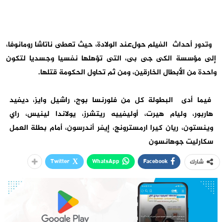
وتدور أحداث الفيلم حول
عند الولادة، حيث تعطى ناتاشا رومانوفا،
إلى مؤسسة الكى جى بى، التى تؤهلها نفسيا وجسديا لتكون
واحدة من الأبطال الخارقين، ومن ثم تحاول الحكومة قتلها
.
فيما أدى البطولة كل من فلورنسا بوج، راشيل وايز، ديفيد
هاربور، وليام هيرت، أوليفييه ريتشرز، يولاندا لينيس، راي
وينستون، ريان كيرا ارمسترونج، إيفر أندرسون، أمام بطلة العمل
سكارليت جوهانسون
Twitter
WhatsApp
Facebook
شارك