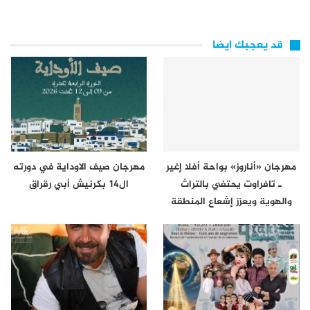
قد يعجبك ايضا
مهرجان «أناروز» بواحة أفلا إغير
مهرجان صيف الاوداية في دورته
ـ تافراوت يحتفي بالتراث
ال14 بكرنيش أبي رقراق
والهوية ويعزز إشعاع المنطقة