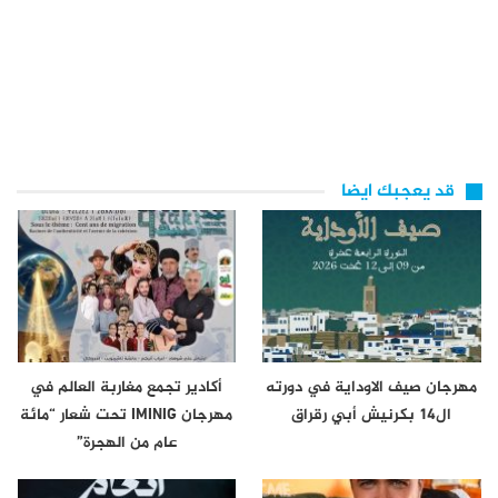
قد يعجبك ايضا
مهرجان صيف الاوداية في دورته
أكادير تجمع مغاربة العالم في
ال14 بكرنيش أبي رقراق
مهرجان IMINIG تحت شعار “مائة
عام من الهجرة”