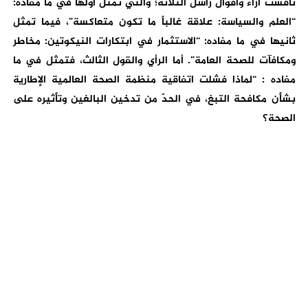
ناقشت آراء وأقوال راسل الثلاثة؛ والتي تمثل أولها في ما مفاده:
“العلم والسياسة: علاقة غالباً ما تكون متعاكسة”، فيما تمثل
ثانيها في ما مفاده: “الاستثمار في ابتكارات النيكوتين: مخاطر
ومكافآت للصحة العامة”. أما الرأي والقول الثالث، فتمثل في ما
مفاده : “لماذا فشلت اتفاقية منظمة الصحة العالمية الإطارية
بشأن مكافحة التبغ، في الحدّ من تدخين البالغين وتأثيره على
الصحة؟