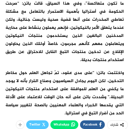
ما تكون متعاكسة”، وفي هذا السياق، قالت باتن: “صرحت
الحكومة في أستراليا بأهمية الاستمرار بالتعامل مع مشكلة
تعاطي المخدرات على أنها قضية صحية وليست جنائية، ولكن
عندما يتعلق الأمر بالنيكوتين، فإنهم يعملون بنشاط على محاربة
المدخنين البالغين الذين يستخدمون منتجات النيكوتين
ويتعاملون معهم كأنهم مجرمون، خاصةً أولئك الذين يحاولون
الإقلاع عن تدخين منتجات التبغ القابل للاحتراق عن طريق
استخدام منتجات بديلة.
واختتمت باتن: “على مدى عقود، تمّ تجاهل العلم حول مخاطر
التدخين، لكن اليوم يجادل السياسيون وصناع القرار بأنه لا يوجد
ما يكفي من العلم للموافقة على استخدام منتجات النيكوتين
البديلة.” وشددت باتن على أنه حان الوقت للاعتماد على الأدلة
التي يقدمها الخبراء والعلماء المعنيين بالصحة لتغيير سياسة
الحد من أضرار التبغ في استراليا.
Twitter
WhatsApp
Facebook
شارك