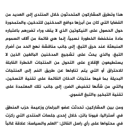
هذا وتطرق المشاركون المتحدثون خلال المنتدى إلى العديد من
القضايا التي كان من أبرزها دوافع المدخنين للتدخين، والمتمحورة
حول الحصول على النيكوتين الذي لا يقف وراء تضررهم باعتباره
مادة منخفضة الخطورة نسبياً، إنما هي قائمة من آلاف السموم
المنبعثة عند حرق التبغ، إلى جانب مناقشة نهج الحد من أضرار
التبغ، والذي يحث على تشجيع المدخنين البالغين الذين لا
يستطيعون الإقلاع على التحول من المنتجات الخطرة القابلة
للاحتراق أو التي يتم تناولها عن طريق الفم إلى المنتجات
البديلة بما فيها منتجات الدخان القائمة على تقنية التسخين،
والتي من شأنها تخفيض الضرر، إلى جانب تلك المعتمدة على
تقنية التبخير، والتبغ الفموي.
ومن بين المشاركين، تحدثت عضو البرلمان وزعيمة حزب المنطق
في أستراليا، فيونا باتن، خلال إحدى جلسات المنتدى التي ركزت
في محتواها على رأي راسل القائل: “العلم والسياسة: علاقة غالباً