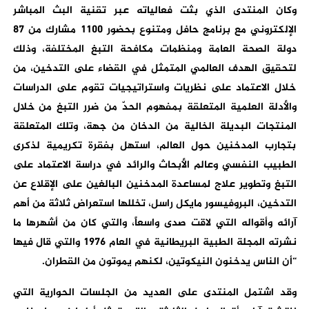
وكان المنتدى الذي بثت فعالياته عبر تقنية البث المباشر
الإلكتروني مع برنامج حافل ومتنوع بحضور 1100 مشارك من 87
دولة الصحة العامة ومنظمات مكافحة التبغ المختلفة، وذلك
لتحقيق الهدف العالمي المتمثل في القضاء على التدخين، من
خلال الاعتماد على نظريات واستراتيجيات تقوم على الدراسات
والأدلة العلمية المتعلقة بمفهوم الحدّ من ضرر التبغ من خلال
المنتجات البديلة الخالية من الدخان من جهة، وتلك المتعلقة
بتجارب المدخنين حول العالم، استهل بفقرة تكريمية لذكرى
الطبيب النفسي وعالم الأبحاث والرائد في دراسة الاعتماد على
التبغ وتطوير علاج لمساعدة المدخنين البالغين على الإقلاع عن
التدخين، البروفيسور مايكل راسل، تخللها استعراض ثلاثة من أهم
آرائه وأقواله التي لاقت صدى واسعاً، والتي كان من أشهرها ما
نشرته المجلة الطبية البريطانية في العام 1976 والتي قال فيها
“أن الناس يدخنون النيكوتين، لكنهم يموتون من القطران.
وقد اشتمل المنتدى على العديد من الجلسات الحوارية التي