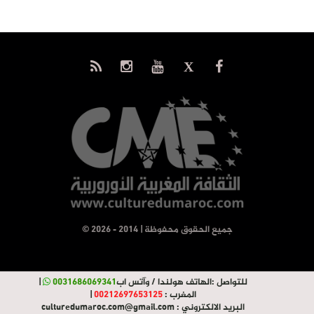
© جميع الحقوق محفوظة | 2014 - 2026
للتواصل :
الهاتف هولندا / وآتس اب
0031686069341
|
المغرب :
00212697653125
|
البريد الالكتروني :
culturedumaroc.com@gmail.com