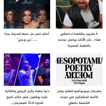
4 ملايين مشاهدة لـ«تعالي
أنغام تعبر عن حبها لمدينة جدة
هنا».. نادر الأتات يواصل نجاحه
…..“دي روحي”
باللهجة المصرية
مهرجان ميزوبوتاميا للشعر يعلن
دنيا بطمة وكرم الريفي والشابة
قائمة المشاركين في دورته
ماريا يوقعون على ختام ناجح
التاسعة بلاهاي
للدورة الـ12 للمهرجان…