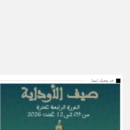
قد يعجبك ايضا