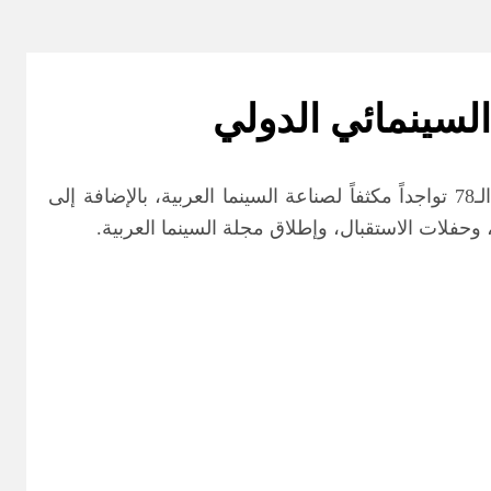
السينمائي الدولي
انطلق مركز السينما العربية في مهرجان فينيسيا السينمائي الدولي، للمرة السادسة على التوالي التي تشهد دورته الـ78 تواجداً مكثفاً لصناعة السينما العربية، بالإضافة إلى