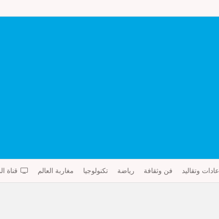
عادات وتقاليد
فن وثقافة
رياضة
تكنولوجيا
مغاربة العالم
قناة ال