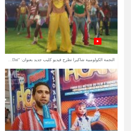
النجمة الكولومبية شاكيرا تطرح فيديو كليب جديد بعنوان: “Dai…