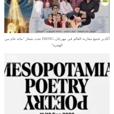
أكادير تجمع مغاربة العالم في مهرجان IMINIG تحت شعار “مائة عام من
الهجرة”