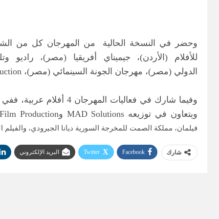
وحضر في النسخة الحالية من المهرجان كل من الشركاء 
للأفلام (الأردن)، جيميناي أفريقيا (مصر)، راديو وتلفزيون العرب ART (
الدولي (مصر)، مهرجان الجونة السينمائي (مصر)، Lagoonie Film Production (مصر)، MAD Solutions (مصر والإمارات)، The Imaginary Films الأردن.
ويتعاون في توزيعه MAD Solutions وLagoonie Film Production، وفي قسم آفاق إكسترا يشارك فيلم كوستا برافا لبنان للمخرجة مونيا عقل، كما يُعرض خار
فيلمان، مملكة الصمت للمخرجة السورية ديانا الجيرودي، والفيلم الق
Facebook
Twitter
البريد الإلكتروني
شارك