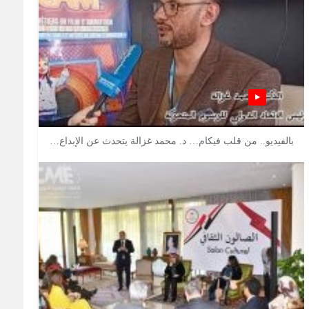
بالفيديو.. من قلب فيكام… د. محمد غزالة يتحدث عن الإبداع…