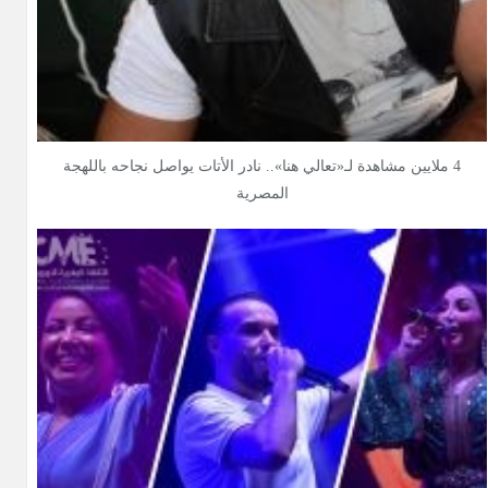
4 ملايين مشاهدة لـ«تعالي هنا».. نادر الأتات يواصل نجاحه باللهجة
المصرية