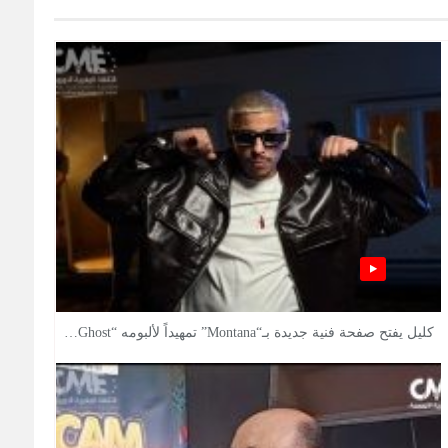
كليل يفتح صفحة فنية جديدة بـ“Montana” تمهيداً لألبومه “Ghost…