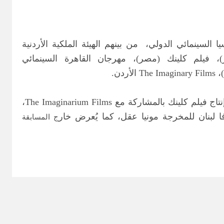
سينمائي الدولي، من بينهم الهيئة الملكية الأردنية
، فيلم كلينك (مصر)، مهرجان القاهرة السينمائي
وفيما شارك في فعاليات المهرجان 4 أفلام عربية، ففي قسم آفاق، ينافس فيلم أميرة للمخرج محمد دياب، وهو من إنتاج فيلم كلينك بالمشاركة مع The Imaginarium Films،
ج المسابقة