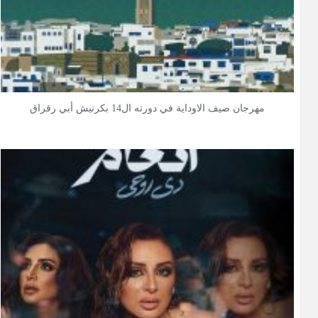
مهرجان صيف الاوداية في دورته ال14 بكرنيش أبي رقراق