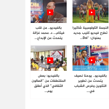
النجمة الكولومبية شاكيرا
بالفيديو.. من قلب
تطرح فيديو كليب جديد
فيكام… د. محمد غزالة
بعنوان: “Dai…
يتحدث عن الإبداع…
بالفيديو.. يوحنا نصيف
بالفيديو: بعض
يتحدث عن تطوير
المقتطفات من “الصالون
التكوين وفرص الشباب
الثقافي” الذي أُطلق
في…
يوم…