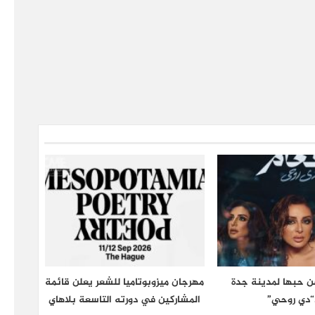
عن حبها لمدينة جدة
مهرجان ميزوبوتاميا للشعر يعلن قائمة
“دي روحي”
المشاركين في دورته التاسعة بلاهاي