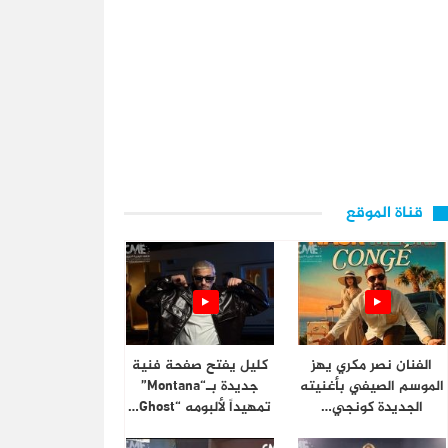
قناة الموقع
الفنان نصر مكري يهز
كليل يفتح صفحة فنية
الموسم الصيفي بأغنيته
جديدة بـ“Montana”
الجديدة كونجي…
تمهيداً لألبومه “Ghost…