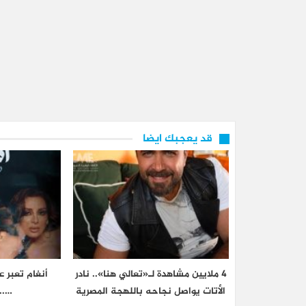
قد يعجبك ايضا
4 ملايين مشاهدة لـ«تعالي هنا».. نادر
أنغام تعبر 
الأتات يواصل نجاحه باللهجة المصرية
…..