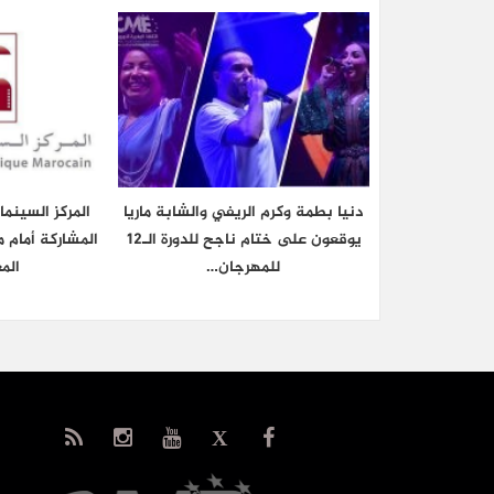
دنيا بطمة وكرم الريفي والشابة ماريا
المركز السينم
يوقعون على ختام ناجح للدورة الـ12
المشاركة أمام م
للمهرجان…
الم