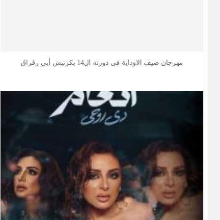
مهرجان صيف الاوداية في دورته ال14 بكرنيش أبي رقراق