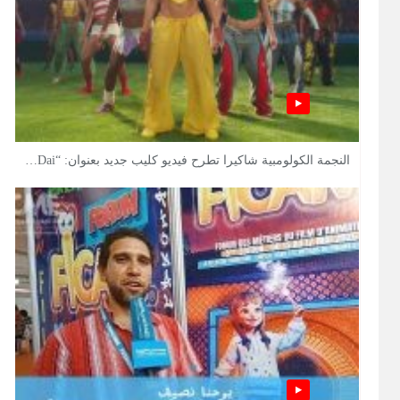
النجمة الكولومبية شاكيرا تطرح فيديو كليب جديد بعنوان: “Dai…