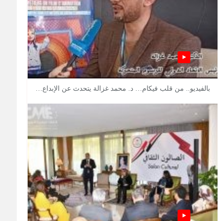
بالفيديو.. من قلب فيكام… د. محمد غزالة يتحدث عن الإبداع…