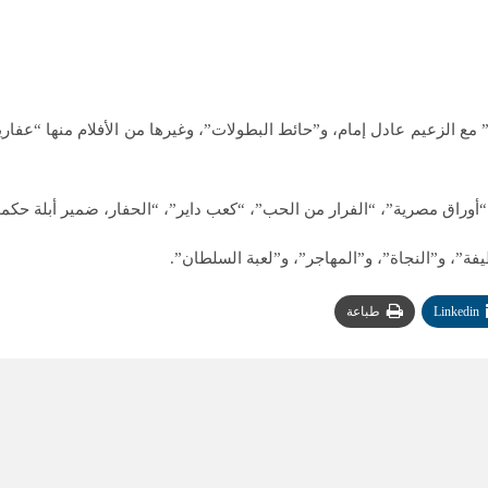
ثى” مع الزعيم عادل إمام، و”حائط البطولات”، وغيرها من الأفلام منها “عف
 “أوراق مصرية”، “الفرار من الحب”، “كعب داير”، “الحفار، ضمير أبلة حكم
، و”النجاة”، و”المهاجر”، و”لعبة السلطان”.
Linkedin
طباعة