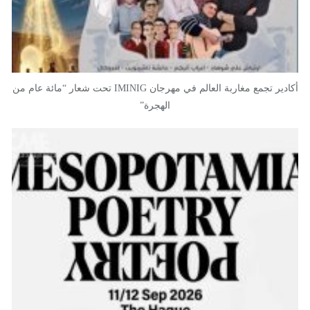
أكادير تجمع مغاربة العالم في مهرجان IMINIG تحت شعار “مائة عام من
الهجرة”