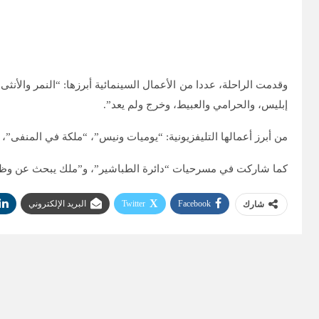
وقدمت الراحلة، عددا من الأعمال السينمائية أبرزها: “النمر والأن
إبليس، والحرامي والعبيط، وخرج ولم يعد”.
من أبرز أعمالها التليفزيونية: “يوميات ونيس”، “ملكة في المنفى”،
كما شاركت في مسرحيات “دائرة الطباشير”، و”ملك يبحث عن وظيفة”
Facebook
Twitter
البريد الإلكتروني
شارك